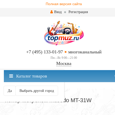
Полная версия сайта
Вход
Регистрация
+7 (495) 133-01-97
многоканальный
Пн—Вс 9:00—21:00
Москва
✖
Каталог товаров
Москва ваш город?
Да
Выбрать другой город
МЕТРОНОМЫ ЭЛЕКТРОННЫЕ
Тюнер-метроном Musedo MT-31W