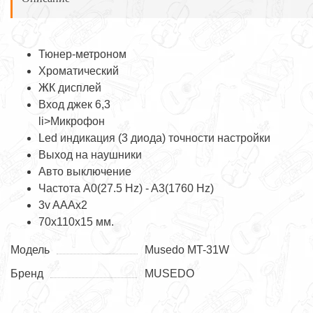
Тюнер-метроном
Хроматический
ЖК дисплей
Вход джек 6,3
li>Микрофон
Led индикация (3 диода) точности настройки
Выход на наушники
Авто выключение
Частота A0(27.5 Hz) - A3(1760 Hz)
3v AAAх2
70х110х15 мм.
Модель
Musedo MT-31W
Бренд
MUSEDO