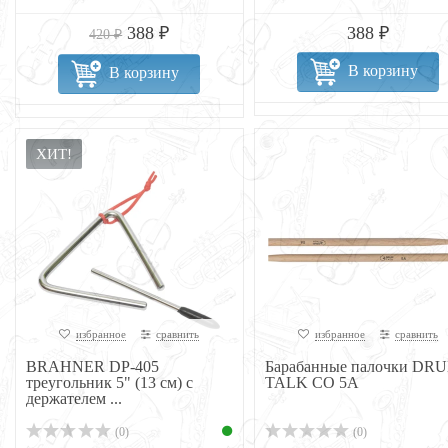
388 ₽
388 ₽
420 ₽
В корзину
В корзину
ХИТ!
избранное
сравнить
избранное
сравнить
BRAHNER DP-405
Барабанные палочки DR
треугольник 5" (13 см) с
TALK CO 5A
держателем ...
(0)
(0)