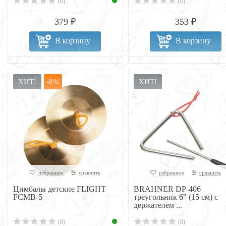
(0)
(0)
379 ₽
353 ₽
В корзину
В корзину
ХИТ!
-8%
ХИТ!
избранное
сравнить
избранное
сравнить
Цимбалы детские FLIGHT
BRAHNER DP-406
FCMB-5
треугольник 6" (15 см) с
держателем ...
(0)
(0)