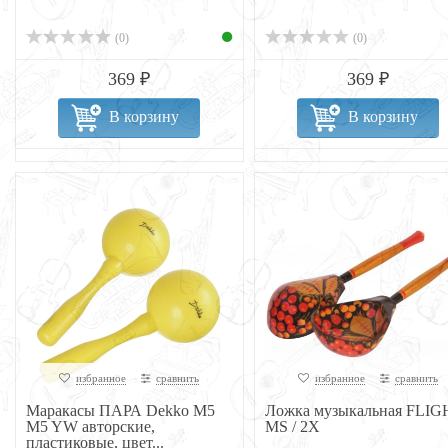
(0)
(0)
369 ₽
369 ₽
В корзину
В корзину
избранное
сравнить
избранное
сравнить
Маракасы ПАРА Dekko M5
Ложка музыкальная FLIG
M5 YW авторские,
MS / 2X
пластиковые, цвет...