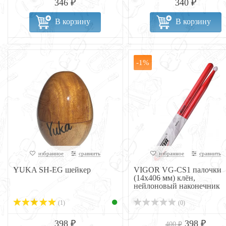
346 ₽
340 ₽
В корзину
В корзину
-1%
избранное
сравнить
избранное
сравнить
YUKA SH-EG шейкер
VIGOR VG-CS1 палочки
(14х406 мм) клён,
нейлоновый наконечник
(1)
(0)
398 ₽
398 ₽
400 ₽