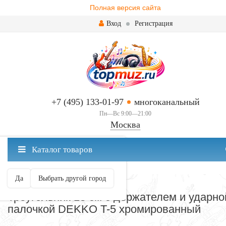
Полная версия сайта
Вход
Регистрация
+7 (495) 133-01-97
многоканальный
Пн—Вс 9:00—21:00
Москва
✖
Каталог товаров
Москва ваш город?
Да
Выбрать другой город
ТРЕУГОЛЬНИК МУЗЫКАЛЬНЫЙ
Треугольник 13 cм с держателем и ударно
палочкой DEKKO T-5 хромированный