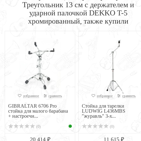
Треугольник 13 cм с держателем и
ударной палочкой DEKKO T-5
хромированный, также купили
избранное
сравнить
избранное
сравнить
GIBRALTAR 6706 Pro
Стойка для тарелки
стойка для малого барабана
LUDWIG L436MBS
+ настроечн...
"журавль" 3-х...
(0)
(0)
20 414 ₽
11 615 ₽