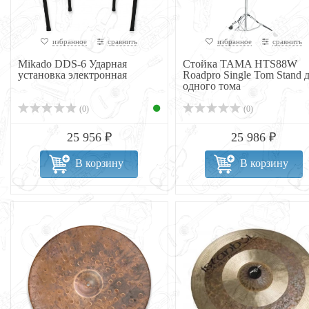
избранное
сравнить
избранное
сравнить
Mikado DDS-6 Ударная
Стойка TAMA HTS88W
установка электронная
Roadpro Single Tom Stand 
одного тома
(0)
(0)
25 956 ₽
25 986 ₽
В корзину
В корзину