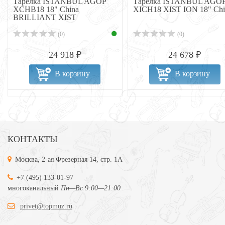
Тарелка ISTANBUL AGOP
Тарелка ISTANBUL AGO
XCHB18 18" China
XICH18 XIST ION 18" Chi
BRILLIANT XIST
(0)
(0)
24 918 ₽
24 678 ₽
В корзину
В корзину
КОНТАКТЫ
Москва, 2-ая Фрезерная 14, стр. 1А
+7 (495) 133-01-97
многоканальный
Пн—Вс 9:00—21:00
privet@topmuz.ru