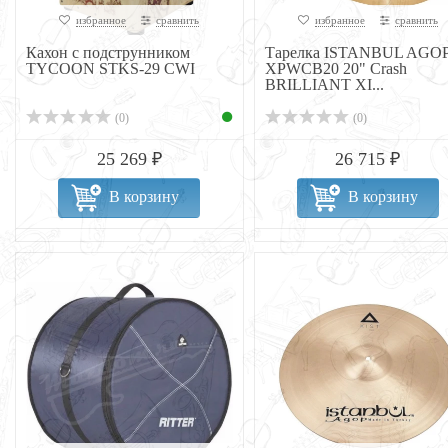
избранное
сравнить
избранное
сравнить
Кахон с подструнником
Тарелка ISTANBUL AGO
TYCOON STKS-29 CWI
XPWCB20 20" Crash
BRILLIANT XI...
(0)
(0)
25 269 ₽
26 715 ₽
В корзину
В корзину