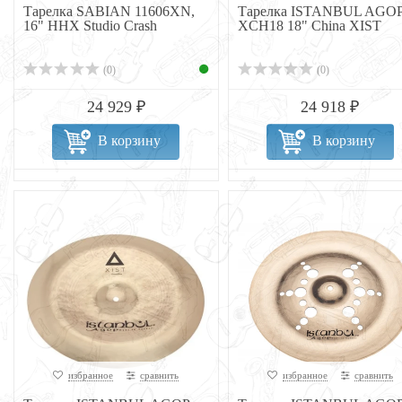
Тарелка SABIAN 11606XN,
Тарелка ISTANBUL AGO
16" HHX Studio Crash
XCH18 18" China XIST
(0)
(0)
24 929 ₽
24 918 ₽
В корзину
В корзину
избранное
сравнить
избранное
сравнить