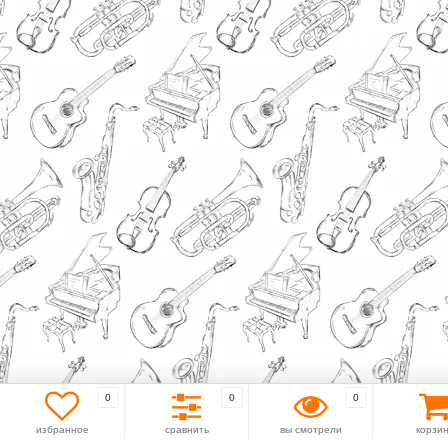
0
0
0
избранное
сравнить
вы смотрели
корзи