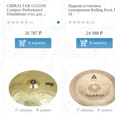
GIBRALTAR GGS10S
Ударная установка
Compact Performance
электронная Rolling Rock
Drumthrone стул для ...
10
(0)
(0)
26 787 ₽
24 988 ₽
В корзину
В корзину
избранное
сравнить
избранное
сравнить