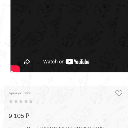
Артикул:
35958
9 105 ₽