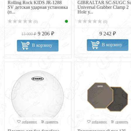
Rolling Rock KIDS JR-1288
GIBRALTAR SC-SUGC Su
SV детская ударная установка
Universal Grabber Clamp 2
(п...
Hole у...
(0)
(0)
9 206 ₽
9 242 ₽
13 000 ₽
В корзину
В корзину
избранное
сравнить
избранное
сравнить