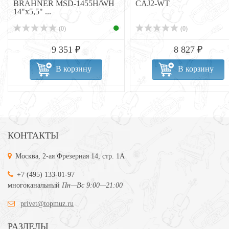
BRAHNER MSD-1455H/WH
CAJ2-WT
14"х5,5" ...
(0)
(0)
9 351 ₽
8 827 ₽
В корзину
В корзину
КОНТАКТЫ
Москва, 2-ая Фрезерная 14, стр. 1А
+7 (495) 133-01-97
многоканальный
Пн—Вс 9:00—21:00
privet@topmuz.ru
РАЗДЕЛЫ