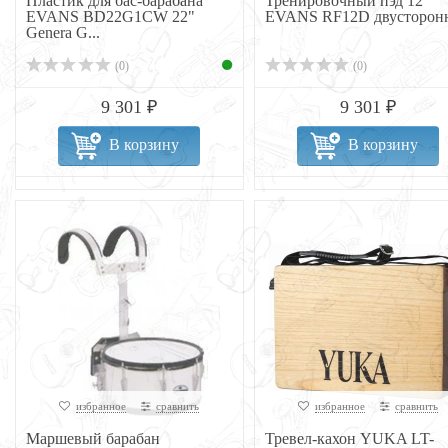
Пластик для бас-барабана
Тренировочный пэд 12"
EVANS BD22G1CW 22"
EVANS RF12D двусторон
Genera G...
(0)
(0)
9 301 ₽
9 301 ₽
В корзину
В корзину
избранное
сравнить
избранное
сравнить
Маршевый барабан
Тревел-кахон YUKA LT-