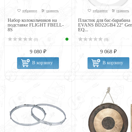
избранное
сравнить
избранное
сравнить
Набор колокольчиков на
Пластик для бас-барабана
подставке FLIGHT FBELL-
EVANS BD22GB4 22" Gen
8S
EQ...
(0)
(0)
9 080 ₽
9 068 ₽
В корзину
В корзину