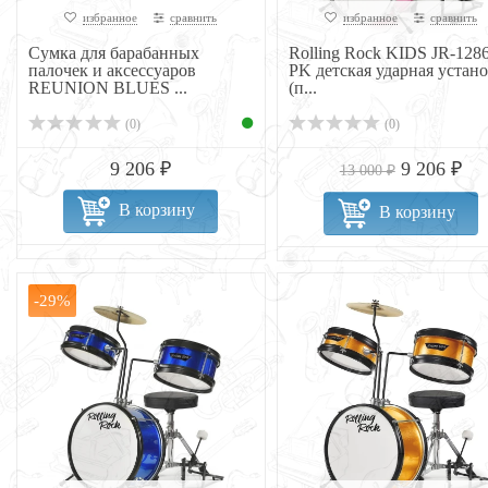
избранное
сравнить
избранное
сравнить
Сумка для барабанных
Rolling Rock KIDS JR-128
палочек и аксессуаров
PK детская ударная устан
REUNION BLUES ...
(п...
(0)
(0)
9 206 ₽
9 206 ₽
13 000 ₽
В корзину
В корзину
-29%