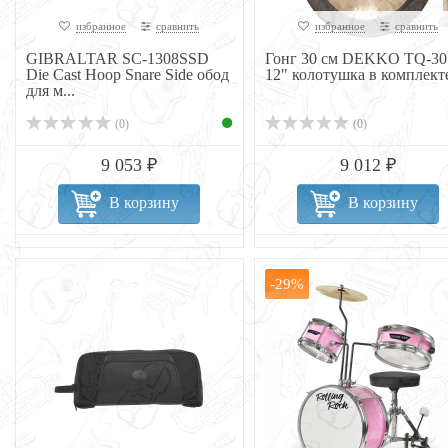
избранное
сравнить
избранное
сравнить
GIBRALTAR SC-1308SSD
Гонг 30 см DEKKO TQ-30
Die Cast Hoop Snare Side обод
12" колотушка в комплект
для м...
(0)
(0)
9 053 ₽
9 012 ₽
В корзину
В корзину
-29%