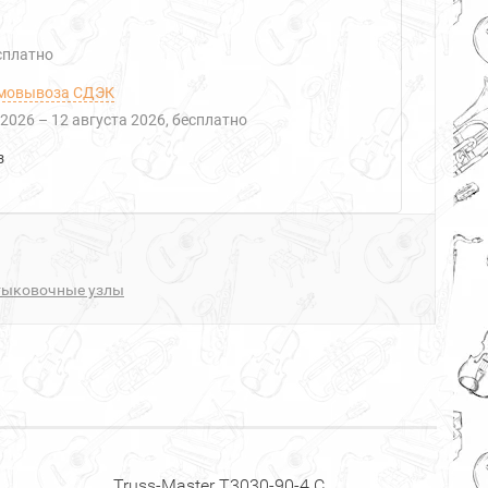
есплатно
мовывоза СДЭК
 2026
–
12 августа 2026
Бесплатно
з
тыковочные узлы
Truss-Master T3030-90-4 C