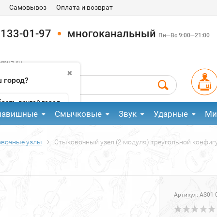
Самовывоз
Оплата и возврат
 133-01-97
многоканальный
Пн—Вс 9:00—21:00
pmuz.ru
✖
 город?
рать другой город
лавишные
Смычковые
Звук
Ударные
Ми
вочные узлы
Стыковочный узел (2 модуля) треугольной конфигу
Артикул:
AS01-