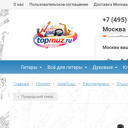
О нас
Пользовательское соглашение
Доставка Москва
+7 (495)
Москва
privet@to
Москва ваш
Да
Выб
Гитары
Всё для гитары
Духовые
К
Главная
Импорт
AsiaMusic
Распределено
Стыко
Предыдущий товар