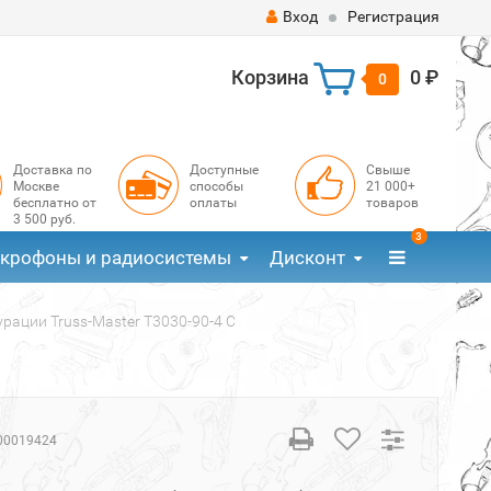
Вход
Регистрация
Корзина
0 ₽
0
Доставка по
Доступные
Свыше
Москве
способы
21 000+
бесплатно от
оплаты
товаров
3 500 руб.
3
крофоны и радиосистемы
Дисконт
рации Truss-Master T3030-90-4 C
00019424