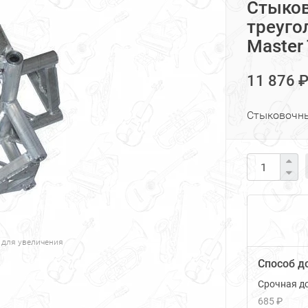
Стыков
треуго
Master
11 876 
Стыковочны
 для увеличения
Способ д
Срочная до
685 ₽