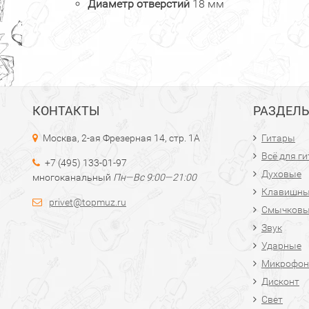
Диаметр отверстий
18 мм
КОНТАКТЫ
РАЗДЕЛ
Москва, 2-ая Фрезерная 14, стр. 1А
Гитары
Всё для г
+7 (495) 133-01-97
Духовые
многоканальный
Пн—Вс 9:00—21:00
Клавишн
privet@topmuz.ru
Смычков
Звук
Ударные
Микрофон
Дисконт
Свет