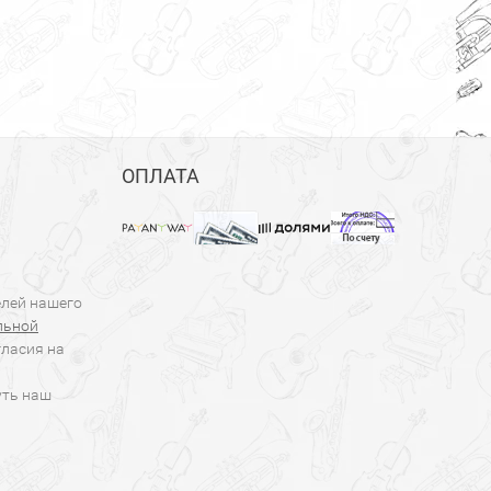
ОПЛАТА
елей нашего
льной
гласия на
уть наш