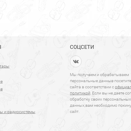
Ы
СОЦСЕТИ
итары
Мы получаем и обрабатываем
персональные данные посетит
ые
сайта в соответствии с
официа
ые
политикой
. Если вы не даете со
обработку своих персональных
данных,вам необходимо покин
сайт.
ы и радиосистемы