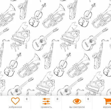
0
0
0
избранное
сравнить
вы смотрели
корзи