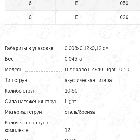
6
E
050
6
E
026
Габариты в упаковке
0,008х0,12х0,12 см
Вес
0.045 кг
Модель
D'Addario EZ940 Light 10-50
Тип струн
акустическая гитара
Калибр струн
10-50
Сила натяжения струн
Light
Материал струн
сталь/бронза
Количество струн в
комплекте
12