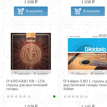
1 038 ₽
1 038 ₽
В корзину
В корзину
избранное
сравнить
избранное
сравнить
D'ADDARIO NB / 1256
D'Addario EJ83 L струны д
струны для акустической
акустической гитары типа
гитары
Selmer
(0)
(0)
1 029 ₽
1 145 ₽