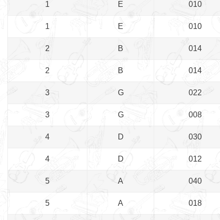
1
E
010
1
E
010
2
B
014
2
B
014
3
G
022
3
G
008
4
D
030
4
D
012
5
A
040
5
A
018