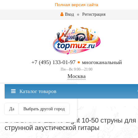
Полная версия сайта
Вход
Регистрация
+7 (495) 133-01-97
многоканальный
Пн—Вс 9:00—21:00
Москва
✖
Каталог товаров
Москва ваш город?
Да
Выбрать другой город
СТРУНЫ ДЛЯ ГИТАРЫ
D'ADDARIO EZ940 Light 10-50 струны для 
струнной акустической гитары