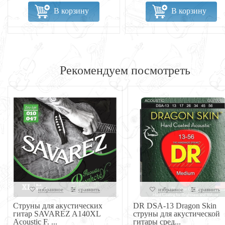
В корзину
В корзину
Рекомендуем посмотреть
избранное
сравнить
избранное
сравнить
Струны для акустических
DR DSA-13 Dragon Skin
гитар SAVAREZ A140XL
струны для акустической
Acoustic F. ...
гитары сред...