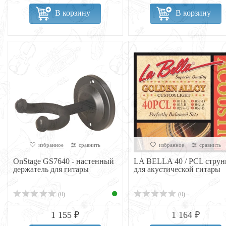
В корзину
В корзину
избранное
сравнить
избранное
сравнить
OnStage GS7640 - настенный
LA BELLA 40 / PCL стру
держатель для гитары
для акустической гитары
(0)
(0)
1 155 ₽
1 164 ₽