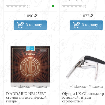
(0)
(0)
1 096 ₽
1 077 ₽
В корзину
В корзину
избранное
сравнить
избранное
сравнить
D'ADDARIO NB1252BT
Olympia LX-C1 каподастр 
струны для акустической
эстрадной гитары
гитары
серебристый