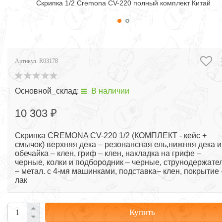
Скрипка 1/2 Cremona CV-220 полный комплект Китай
Артикул:
R03178
Основной_склад:
В наличии
10 303 ₽
Скрипка CREMONA CV-220 1/2 (КОМПЛЕКТ - кейс +
смычок) верхняя дека – резонансная ель,нижняя дека и
обечайка – клен, гриф – клен, накладка на грифе –
черные, колки и подбородник – черные, струнодержате
– метал. с 4-мя машинками, подставка– клен, покрытие 
лак
Купить