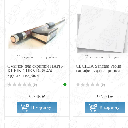
избранное
сравнить
избранное
сравнить
Смычок для скрипки HANS
CECILIA Sanctus Violin
KLEIN CHKVB-35 4/4
канифоль для скрипки
круглый карбон
(0)
(0)
9 745 ₽
9 710 ₽
В корзину
В корзину