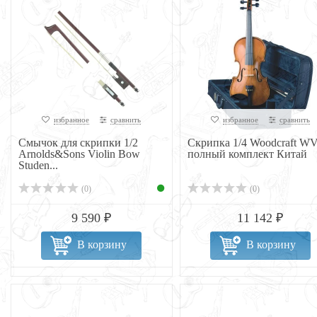
избранное
сравнить
избранное
сравнить
Смычок для скрипки 1/2
Скрипка 1/4 Woodcraft WV
Arnolds&Sons Violin Bow
полный комплект Китай
Studen...
(0)
(0)
9 590 ₽
11 142 ₽
В корзину
В корзину