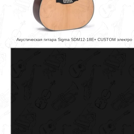
Акустическая гитара Sigma SDM12-18E+ CUSTOM электро