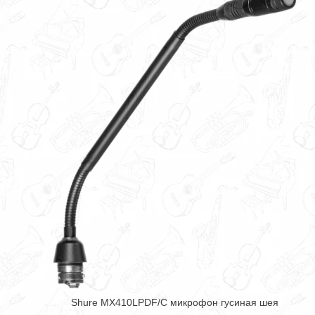
Shure MX410LPDF/C микрофон гусиная шея