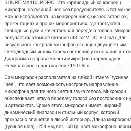
SHURE MX410LPDF/C - это кардиоидный конференц-
микрофон на гусиной шее без предусилителя. Этот микр
можно использовать на конференциях, бизнес встречах,
презентациях и прочих мероприятиях, где требуются
свободные руки и качественная передача голоса. Микро
получает фантомное питание (48–52 V DC, 8.0 mA). Для
визуального контроля микрофон оснащен двухцветным
светодиодным индикатором состояния у основания штат
Диаграмма направленности микрофона кардиоидная.
Номинальное сопротивление 150 Ohm.
Сам микрофон располагается на гибкой штанге "гусиная
шея", что дает возможность настроить направление
микрофона для точного снятия звука голоса. Микрофон
обеспечивает четкую передачу голоса без посторонних 
и артефактов. Кроме этого, микрофон имеет широкий
динамический диапазон и стильный корпус, который
прекрасно впишется в любой интерьер. Длина микрофон
(гусиная шея) - 254 мм, вес - 68 гр, цвет микрофона чёрны