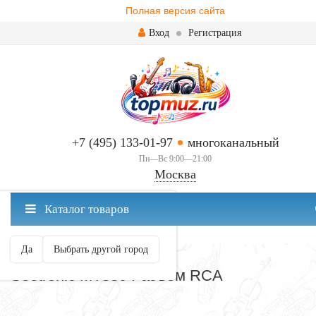
Полная версия сайта
Вход
Регистрация
+7 (495) 133-01-97
многоканальный
Пн—Вс 9:00—21:00
Москва
✖
Каталог товаров
Москва ваш город?
Да
Выбрать другой город
РАЗЪЕМЫ И ПЕРЕХОДНИКИ
Seetronic MT380 Разъем RCA