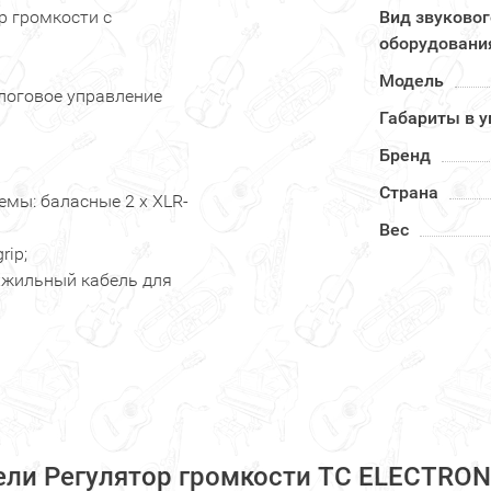
р громкости с
Вид звуковог
оборудовани
Модель
логовое управление
Габариты в у
Бренд
Страна
емы: баласные 2 х XLR-
Вес
rip;
хжильный кабель для
ели Регулятор громкости TC ELECTRONI