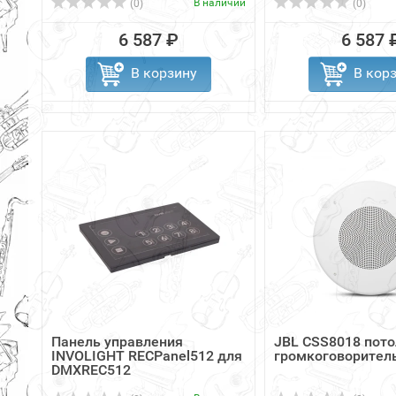
В наличии
(0)
(0)
6 587 ₽
6 587 
В корзину
В кор
Панель управления
JBL CSS8018 пот
INVOLIGHT RECPanel512 для
громкоговоритель
DMXREC512