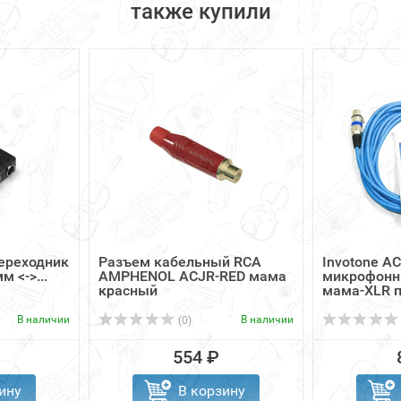
также купили
переходник
Разъем кабельный RCA
Invotone A
м <->...
AMPHENOL ACJR-RED мама
микрофонн
красный
мама-XLR п
В наличии
В наличии
(0)
554 ₽
ину
В корзину