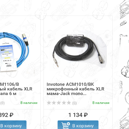
CM1106/B
Invotone ACM1010/BK
SWI
ый кабель XLR
микрофонный кабель XLR
кабе
апа 6 м
мама-Jack mono...
конт
В наличии
В наличии
(0)
(0)
892 ₽
1 134 ₽
В корзину
В корзину