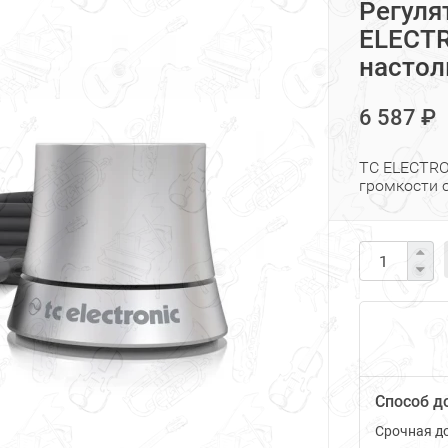
Регуля
ELECTR
насто
6 587 ₽
TC ELECTRO
громкости 
Способ д
Срочная до