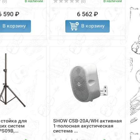
В наличии
В наличии
(0)
(0)
6 590 ₽
6 562 ₽
В корзину
В корзину
 стойка для
SHOW CSB-20A/WH активная
ких систем
1-полосная акустическая
S09B,...
система ...