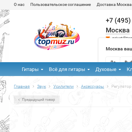
О нас
Пользовательское соглашение
Доставка Москва
+7 (495)
Москва
privet@to
Москва ваш
Да
Выб
Гитары
Всё для гитары
Духовые
К
Главная
Звук
Усилители
Аксессуары
Регулятор
Предыдущий товар