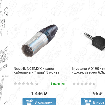
Neutrik NC5MXX - канон
Invotone AD190 - 
кабельный "папа" 5 конта...
- джек стерео 6,3м
В наличии
(0)
(0)
1 446 ₽
95 ₽
В корзину
В корз