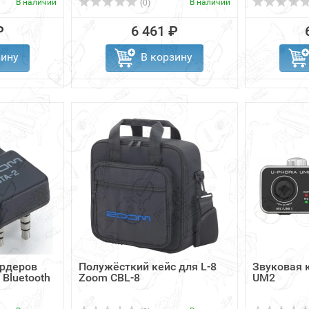
В наличии
В наличии
(0)
₽
6 461 ₽
зину
В корзину
ордеров
Полужёсткий кейс для L-8
Звуковая 
Bluetooth
Zoom CBL-8
UM2