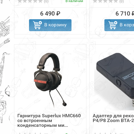
В наличии
(0)
(0)
6 490 ₽
6 710 
В корзину
В кор
Гарнитура Superlux HMC660
Адаптер для рек
со встроенным
P4/P8 Zoom BTA-2 
конденсаторным ми...