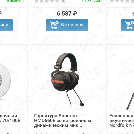
В наличии
В наличии
(0)
₽
6 587 ₽
зину
В корзину
олочный
Гарнитура Superlux
Усиленная
 70/100В
HMD660E со встроенным
акустичес
динамическим мик...
Nordfolk NP