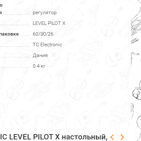
о
я
регулятор
LEVEL PILOT X
паковке
60/30/26
TC Electronic
Дания
0.4 кг
C LEVEL PILOT X настольный,