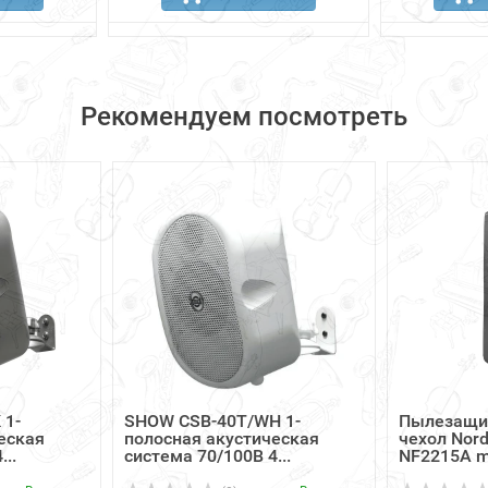
Рекомендуем посмотреть
 1-
SHOW CSB-40T/WH 1-
Пылезащи
еская
полосная акустическая
чехол Nord
..
система 70/100В 4...
NF2215A m