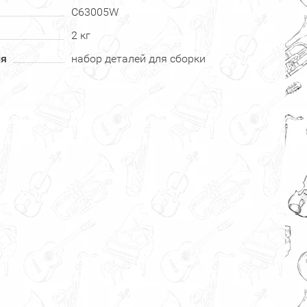
C63005W
2 кг
ия
набор деталей для сборки