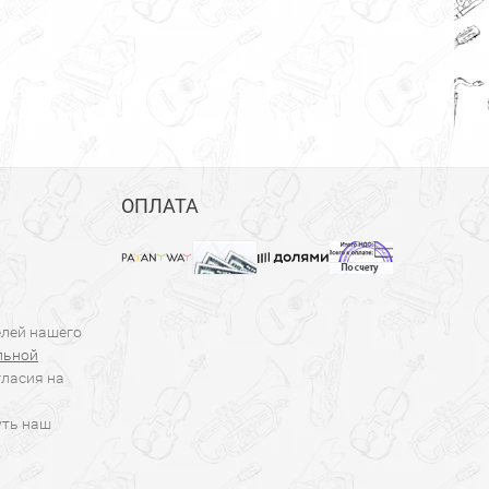
ОПЛАТА
елей нашего
льной
гласия на
уть наш