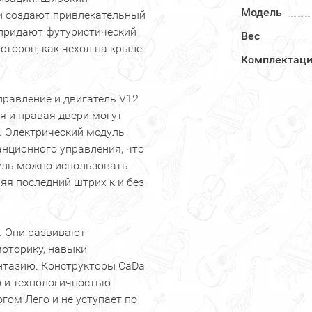
Модель
и создают привлекательный
 придают футуристический
Вес
сторон, как чехол на крыле
Комплектац
правление и двигатель V12
я и правая двери могут
. Электрический модуль
нционного управления, что
дуль можно использовать
яя последний штрих к и без
р. Они развивают
оторику, навыки
антазию. Конструкторы CaDa
 и технологичностью
гом Лего и не уступает по