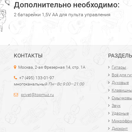
Дополнительно необходимо:
2 батарейки 1,5V AA для пульта управления
КОНТАКТЫ
РАЗДЕЛ
Москва, 2-ая Фрезерная 14, стр. 1А
Гитары
Всё для г
+7 (495) 133-01-97
Духовые
многоканальный
Пн—Вс 9:00—21:00
Клавишн
privet@topmuz.ru
Смычков
Звук
Ударные
Микрофон
Дисконт