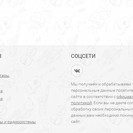
Ы
СОЦСЕТИ
итары
Мы получаем и обрабатываем
персональные данные посетит
ые
сайта в соответствии с
официа
ые
политикой
. Если вы не даете со
обработку своих персональных
данных,вам необходимо покин
сайт.
ы и радиосистемы