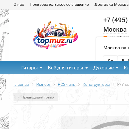
О нас
Пользовательское соглашение
Доставка Москва
+7 (495)
Москва
privet@to
Москва ваш
Да
Выб
Гитары
Всё для гитары
Духовые
К
Главная
Импорт
RCSиюнь
Конструкторы
Р/У к
Предыдущий товар