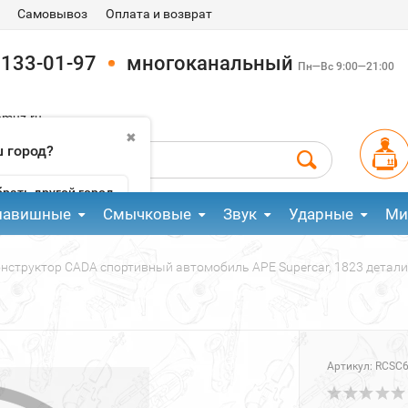
Самовывоз
Оплата и возврат
 133-01-97
многоканальный
Пн—Вс 9:00—21:00
pmuz.ru
✖
 город?
рать другой город
лавишные
Смычковые
Звук
Ударные
Ми
онструктор CADA спортивный автомобиль APE Supercar, 1823 детали
Артикул:
RCSC