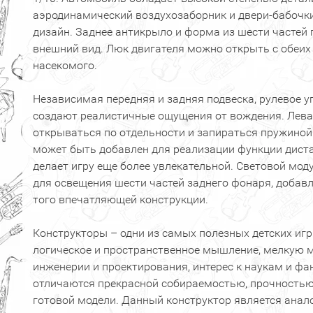
аэродинамический воздухозаборник и двери-бабочк
дизайн. Заднее антикрыло и форма из шести частей
внешний вид. Люк двигателя можно открыть с обеих 
насекомого.
Независимая передняя и задняя подвеска, рулевое у
создают реалистичные ощущения от вождения. Лева
открываться по отдельности и запираться пружиной
может быть добавлен для реализации функции диста
делает игру еще более увлекательной. Световой мо
для освещения шести частей заднего фонаря, добавл
того впечатляющей конструкции.
Конструкторы – одни из самых полезных детских иг
логическое и пространственное мышление, мелкую м
инженерии и проектирования, интерес к наукам и ф
отличаются прекрасной собираемостью, прочностью
готовой модели. Данный конструктор является анало