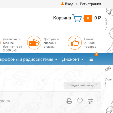
Вход
Регистрация
Корзина
0 ₽
0
Доставка по
Доступные
Свыше
Москве
способы
21 000+
бесплатно от
оплаты
товаров
3 500 руб.
3
крофоны и радиосистемы
Дисконт
Следующий товар
63005W