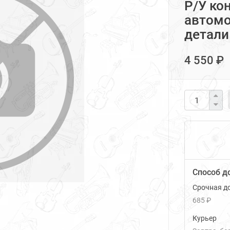
Р/У ко
автомо
детали
4 550 ₽
Способ д
Срочная до
685 ₽
Курьер