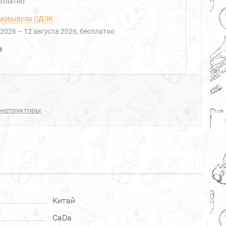
есплатно
мовывоза СДЭК
 2026
–
12 августа 2026
Бесплатно
з
онструкторы
Китай
CaDa