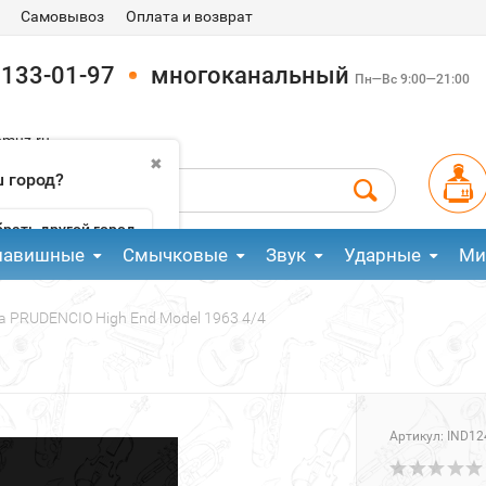
Самовывоз
Оплата и возврат
 133-01-97
многоканальный
Пн—Вс 9:00—21:00
pmuz.ru
✖
 город?
рать другой город
лавишные
Смычковые
Звук
Ударные
Ми
а PRUDENCIO High End Model 1963 4/4
Артикул:
IND12