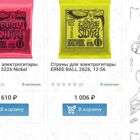
 электрогитары
Струны для электрогитары
Стру
3226 Nickel
ERNIE BALL 2626, 12-56
гита
В наличии
В наличии
(0)
(0)
 610 ₽
1 006 ₽
В корзину
В корзину