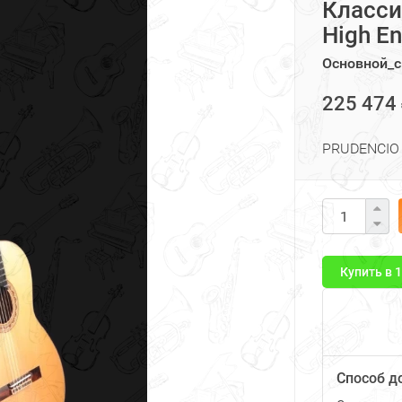
Класси
High E
Основной_с
225 474
PRUDENCIO 
Купить в 
Способ д