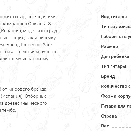
анских гитар, носящая имя
Вид гитары
ой компанией Guisama SL.
Тип звукоиз
(Испания), модельный ряд
Габариты в у
ачинающих, так и линейку
. Бренд Prudencio Saez
Размер
огатым традициям ручной
Для ребенка 
одлинному испанскому
Тип гитары
Бренд
Количество с
3 от мирового бренда
 (Испания). Отборные
Форма корпу
 из древесины черного
Гитара для 
 тембр.
Страна
Вес