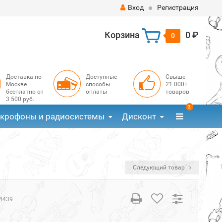
Вход
Регистрация
Корзина
0 ₽
0
Доставка по
Доступные
Свыше
Москве
способы
21 000+
бесплатно от
оплаты
товаров
3 500 руб.
3
крофоны и радиосистемы
Дисконт
Следующий товар
4439