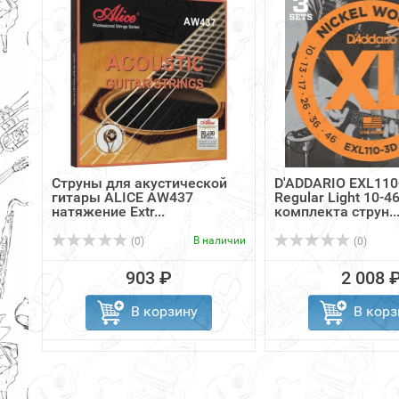
Струны для акустической
D'ADDARIO EXL110
гитары ALICE AW437
Regular Light 10-46
натяжение Extr...
комплекта струн..
В наличии
(0)
(0)
903 ₽
2 008 
В корзину
В корз