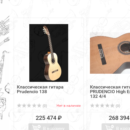
Классическая гитара
Классическая гит
Prudencio 138
PRUDENCIO High E
132 4/4
Нет в наличии
(0)
(0)
225 474 ₽
268 394
В корзину
В кор