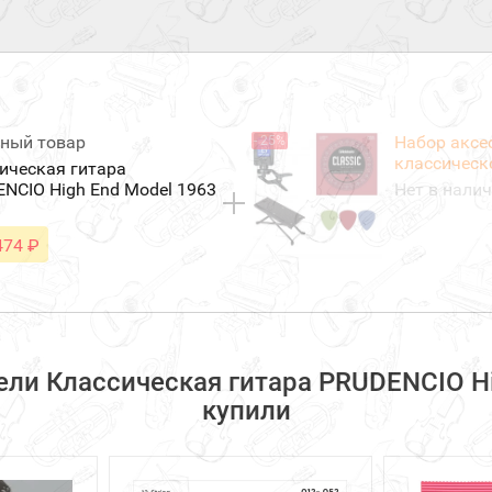
ный товар
Набор аксе
- 25%
классическ
ическая гитара
NCIO High End Model 1963
Нет в нали
474 ₽
ли Классическая гитара PRUDENCIO Hi
купили