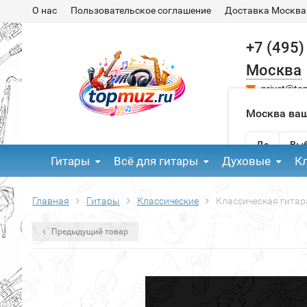
О нас
Пользовательское соглашение
Доставка Москва
+7 (495)
Москва
privet@to
Москва ваш
Да
Выб
Гитары
Всё для гитары
Духовые
К
Главная
Гитары
Классические
Классическая гитар
Предыдущий товар