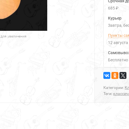
Срочная до
685 ₽
Курьер
Завтра
Б
Пункты са
 для увеличения
12 августа
Самовыво
Бесплатно
Категории:
К
Теги:
классич