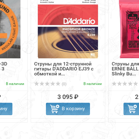
-3D
Струны для 12-струнной
Струны для
 3
гитары D'ADDARIO EJ39 с
ERNIE BALL 
.
обмоткой и...
Slinky Bu...
В наличии
В наличии
(0)
₽
3 095 ₽
2
ину
В корзину