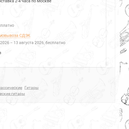
ставка 2-4 часа по Москве
есплатно
мовывоза СДЭК
 2026
–
13 августа 2026
Бесплатно
з
лассические
Гитары
еские гитары