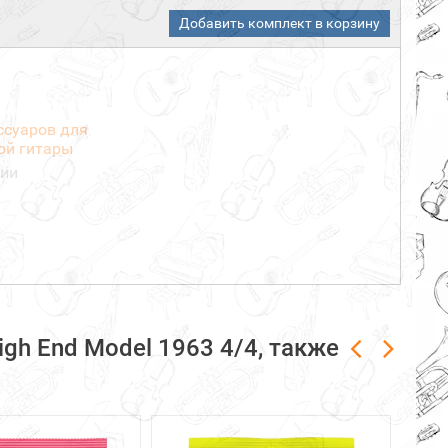
Добавить комплект в корзину
ссуаров для
ой гитары
чии
gh End Model 1963 4/4, также