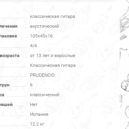
классическая гитара
влечения
акустический
паковке
105x45x16
4/4
возраста
от 13 лет и взрослые
Классическая гитара
PRUDENCIO
трун
6
са
классический
левшей
Нет
Испания
12.2 кг