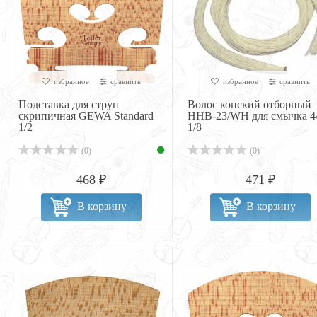
избранное
сравнить
избранное
сравнить
Подставка для струн
Волос конский отборный
скрипичная GEWA Standard
HHB-23/WH для смычка 4/
1/2
1/8
(0)
(0)
468 ₽
471 ₽
В корзину
В корзину