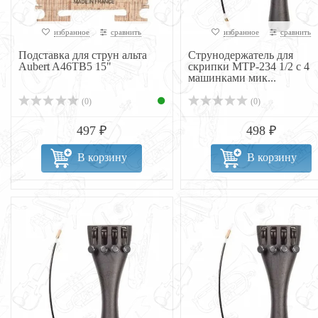
избранное
сравнить
избранное
сравнить
Подставка для струн альта
Струнодержатель для
Aubert A46TB5 15"
скрипки MTP-234 1/2 с 4
машинками мик...
(0)
(0)
497 ₽
498 ₽
В корзину
В корзину