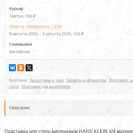
Курьер
Завтра
290 ₽
Пункты самовывоза СДЭК
8 августа 2026
–
9 августа 2026
195 ₽
Самовывоз
Бесплатно
Категории:
Аксессуары и уход
Запчасти и фурнитура
Подставки д
струн
Подставки для виолончели
Описание
Подставка для струн виолончели HANS KLEIN 4/4 матер