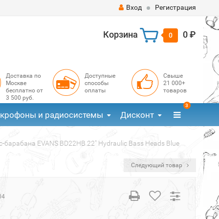
Вход
Регистрация
Корзина
0 ₽
0
Доставка по
Доступные
Свыше
Москве
способы
21 000+
бесплатно от
оплаты
товаров
3 500 руб.
3
крофоны и радиосистемы
Дисконт
с-барабана EVANS BD22HB 22" Hydraulic Bass Heads Blue
Следующий товар
04