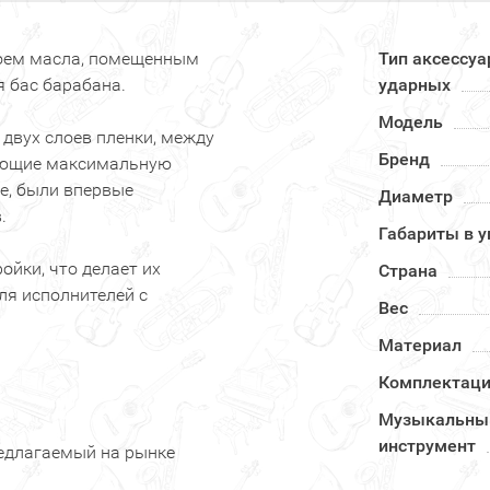
лоем масла, помещенным
Тип аксессуа
я бас барабана.
ударных
Модель
 двух слоев пленки, между
Бренд
вающие максимальную
ие, были впервые
Диаметр
.
Габариты в у
ойки, что делает их
Страна
я исполнителей с
Вес
Материал
Комплектац
Музыкальны
инструмент
едлагаемый на рынке