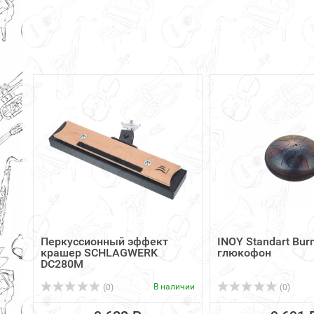
Перкуссионный эффект
INOY Standart Bur
крашер SCHLAGWERK
глюкофон
DC280M
В наличии
(0)
(0)