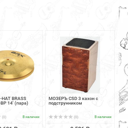
I-HAT BRASS
МОЗЕРЪ CSD 3 кахон с
-BP 14' (пара)
подструнником
В наличии
В наличии
(0)
(0)