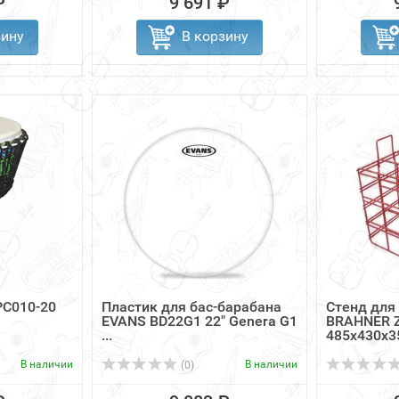
₽
9 691 ₽
зину
В корзину
C010-20
Пластик для бас-барабана
Стенд для
EVANS BD22G1 22" Genera G1
BRAHNER Z
...
485х430х35
В наличии
В наличии
(0)