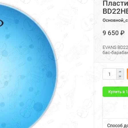
Пласти
BD22HB 
Основной_с
9 650 ₽
EVANS BD22H
бас-бараба
Купить в 
Способ д