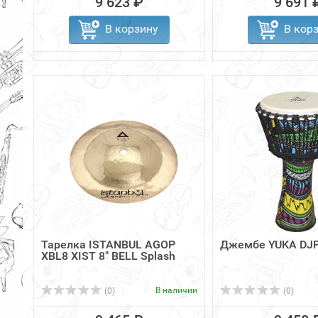
9 623 ₽
9 691 
В корзину
В кор
Тарелка ISTANBUL AGOP
Джембе YUKA DJP
XBL8 XIST 8" BELL Splash
В наличии
(0)
(0)