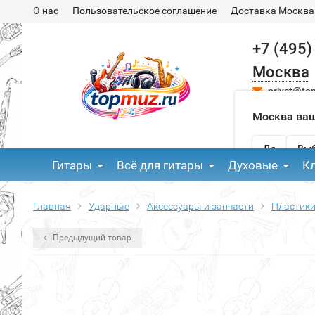
О нас
Пользовательское соглашение
Доставка Москва
+7 (495)
Москва
privet@to
Москва ваш
Да
Выб
Гитары
Всё для гитары
Духовые
К
Главная
Ударные
Аксессуары и запчасти
Пластики
Предыдущий товар