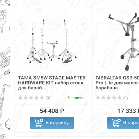
TAMA SM5W STAGE MASTER
GIBRALTAR GSB-50
HARDWARE KIT набор стоек
Pro Lite для малог
для бараб...
барабана
В наличии
(0)
(0)
54 408 ₽
17 333 
В корзину
В корз