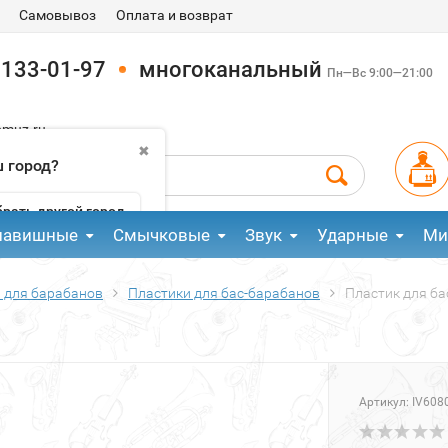
Самовывоз
Оплата и возврат
 133-01-97
многоканальный
Пн—Вс 9:00—21:00
pmuz.ru
✖
 город?
рать другой город
лавишные
Смычковые
Звук
Ударные
Ми
 для барабанов
Пластики для бас-барабанов
Пластик для ба
Артикул:
IV608