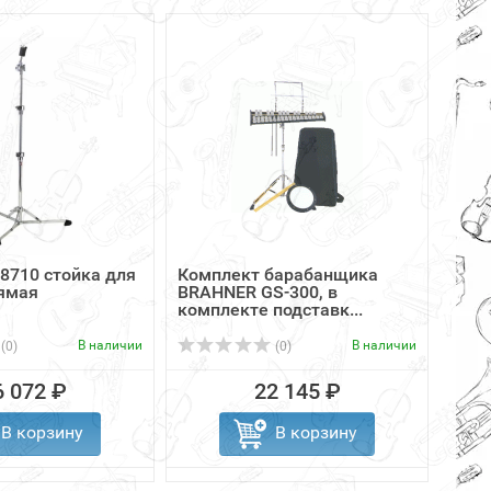
8710 стойка для
Комплект барабанщика
GIBR
ямая
BRAHNER GS-300, в
хай-
комплекте подставк...
В наличии
В наличии
(0)
(0)
6 072 ₽
22 145 ₽
В корзину
В корзину