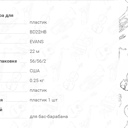
ра для
пластик
BD22HB
EVANS
22 м
паковке
56/56/2
США
0.25 кг
пластик
ия
пластик 1 шт
й
для бас-барабана