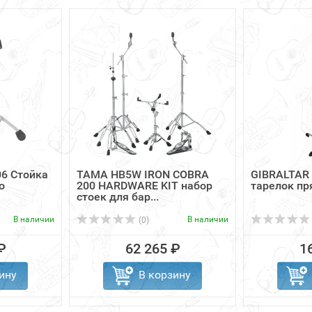
6 Стойка
TAMA HB5W IRON COBRA
GIBRALTAR 
о
200 HARDWARE KIT набор
тарелок пр
стоек для бар...
В наличии
В наличии
(0)
₽
62 265 ₽
1
ину
В корзину