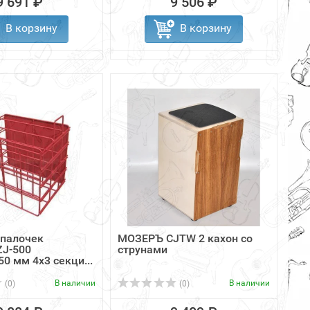
9 691 ₽
9 506 ₽
В корзину
В корзину
 палочек
МОЗЕРЪ CJTW 2 кахон со
J-500
струнами
0 мм 4х3 секци...
В наличии
В наличии
(0)
(0)