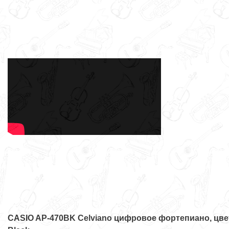
CASIO AP-470BK Celviano цифровое фортепиано, цве