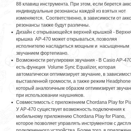
88 клавиш инструмента. При этом, если берется акко
индивидуальные резонансы каждой из взятых нот
изменяются. Соответственно, в зависимости от акк
резонансы также будут различны.
Дизайн с открывающейся верхней крышкой - Верхн
крышка AP-470 может открываться, позволяя
исполнителю насладиться мощным и насыщенным
звучанием фортепиано.
Возможности регулировки звучания - В Casio AP-47
есть функция Volume Sync Equalizer, которая
автоматически оптимизирует звучание, в зависимост
выставленной громкости, а также режим Headphone
который аналогичным образом оптимизирует звуча
при использовании наушников.
Совместимость с приложением Chordana Play for Pia
У AP-470 существует возможность подключения к
мобильному приложению Chordana Play for Piano,
которое позволяет управлять инструментом с диспл
подключенного устройства. Более того, в приложен