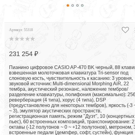
Артикул:
55318
231 254 ₽
Пианино цифровое CASIO AP-470 BK черный, 88 клави
взвешенная молоточковая клавиатура Tri-sensor под
слоновую кость, чувствительность к касанию: 3 уровня,
звуковой источник: Multi-dimensional Morphing AiR, 22
тембра, акустический резонанс, наложение тембров/
разделение клавиатуры, полифония (максимально): 256
реверберация (4 типа), хорус (4 типа), DSP
(предустановлено для некоторых тембров), яркость (-3 
~ 3), эмулятор акустических пространств,
регистрационная память, режим "Дуэт", 10 (концертных
пьес), 60 встроенных композиций, транспонирование: 2
октавы (-12 полутонов ~ 0 ~ +12 полутонов), метроном, 
встроенные педали (демпфер, софт, сустейн), функция