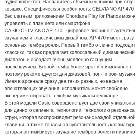
аудиоэффектов. Насладитесь объемным звуком при откр
крышке. Специфическая особенность: CELVIANO AP-470 
бесплатным приложением Chordana Play for Pianos можн
управлять с планшета или смартфона.
CASIO CELVIANO AP-470 - цифровое пианино с аутенти
звучанием и классическим дизайном. AP-470 имеет сразу
основных тембра рояля. Первый тембр отлично подходит
классики, так как предлагает колоссальный динамический
диапазон и обладает очень медленно гаснущим
послезвучием. Второй тембр более ярок и прямолинеен,
поэтому рекомендуется для джазовой, поп- и рок- музыки
Имея в арсенале сразу два таких разных, но весьма
впечатляющих звучания, исполнитель может свободно
экспериментировать в любом музыкальном жанре.
В этой модели Casio совершенствует две свои уникальн
для данного сегмента технологии: технологию резонанса
струн, которая воспроизводит резонанс каждой отдельно
клавиши, а также тональная чувствительность клавиатур
которая оптимизирует звучание тембров рояля и пианино