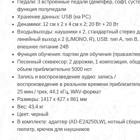
Педали: 3 встроенные педали (демпфер, софт, сусте
функция полупедали
Хранение данных: USB (на PC)
Динамики: 12 см х 2 х 4 см х 2; 20 Вт + 20 Вт
Входы/выходы: наушники х 2, стандартный стерео д
линейный выход х 2 (L/MONO, R), USB: тип A, тип B,
внешнее питание 24В
Функция обучения: партии для обучения (правая/ле
Песенный секвенсор: 2 дорожки, 1 композиция, общ
объем приблизительно 5000 нот
Запись и воспроизведение аудио: запись /
воспроизведение в реальном времени приблизител
25 мин./ трек, 44,1 кГц, WAV-формат
Размеры: 1417 х 427 х 861 мм
Вес: 43,4 кг
Цвет: черный
В комплекте: адаптер (AD-E24250LW), нотный сборн
пюпитр, крючок для наушников