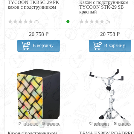
TYCOON TKBSC-29 PK
Кахон с подструнником
кахон с подструнником
TYCOON STK-29 SB
красный
(0)
(0)
20 758 ₽
20 758 ₽
В корзину
В корзину
избранное
сравнить
избранное
сравнить
Кахон с подструнником
TAMA HS80W ROADPR