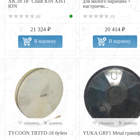
XIC18 18" Crash ION XIST
для малого барабана +
ION
настроечн...
(0)
(0)
21 324 ₽
20 414 ₽
В корзину
В корзину
избранное
сравнить
избранное
сравнить
TYCOON TBTFD-18 бубен
YUKA GRF1 Metal грано