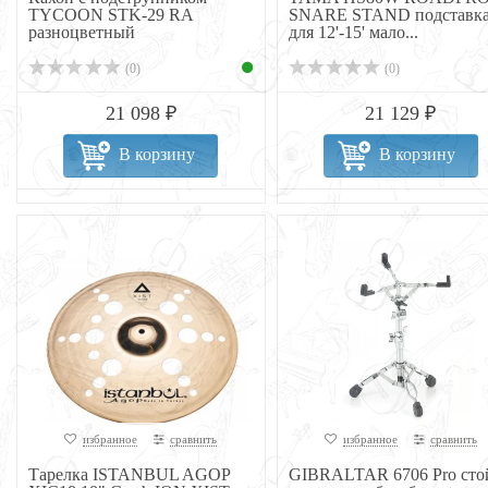
TYCOON STK-29 RA
SNARE STAND подставк
разноцветный
для 12'-15' мало...
(0)
(0)
21 098 ₽
21 129 ₽
В корзину
В корзину
избранное
сравнить
избранное
сравнить
Тарелка ISTANBUL AGOP
GIBRALTAR 6706 Pro сто