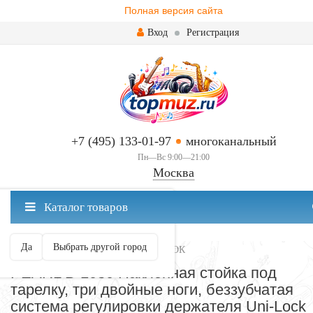
Полная версия сайта
Вход
Регистрация
+7 (495) 133-01-97
многоканальный
Пн—Вс 9:00—21:00
Москва
✖
Каталог товаров
Москва ваш город?
Да
Выбрать другой город
СТОЙКИ-ЖУРАВЛИ ДЛЯ ТАРЕЛОК
PEARL B-1030 Наклонная стойка под
тарелку, три двойные ноги, беззубчатая
система регулировки держателя Uni-Lock