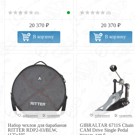
(0)
(0)
20 370 ₽
20 370 ₽
В корзину
В корзину
избранное
сравнить
избранное
сравнить
Набор чехлов для барабанов
GIBRALTAR 6711S Chain
RITTER RDP2-03/BLW,
CAM Drive Single Pedal
(12''х10''...
педаль для б...