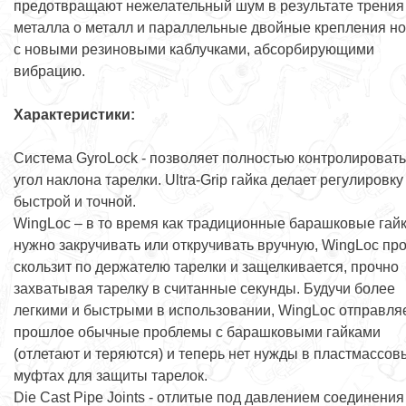
предотвращают нежелательный шум в результате трения
металла о металл и параллельные двойные крепления н
с новыми резиновыми каблучками, абсорбирующими
вибрацию.
Характеристики:
Система GyroLock - позволяет полностью контролировать
угол наклона тарелки. Ultra-Grip гайка делает регулировку
быстрой и точной.
WingLoc – в то время как традиционные барашковые гай
нужно закручивать или откручивать вручную, WingLoc пр
скользит по держателю тарелки и защелкивается, прочно
захватывая тарелку в считанные секунды. Будучи более
легкими и быстрыми в использовании, WingLoc отправляе
прошлое обычные проблемы с барашковыми гайками
(отлетают и теряются) и теперь нет нужды в пластмассов
муфтах для защиты тарелок.
Die Cast Pipe Joints - отлитые под давлением соединения