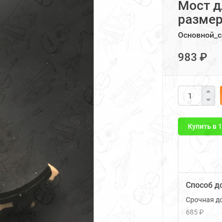
Мост д
размер 
Основной_с
983 ₽
Купить в 
Способ д
Срочная до
685 ₽