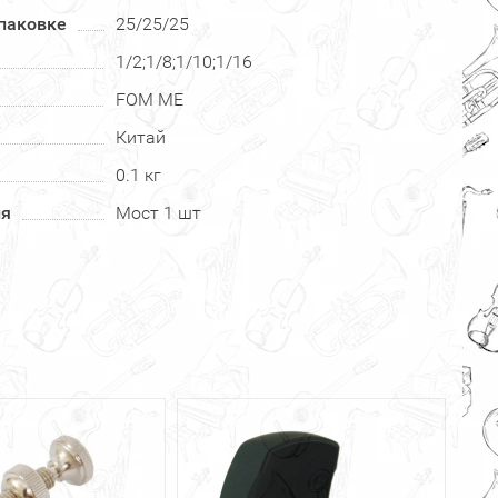
паковке
25/25/25
1/2;1/8;1/10;1/16
FOM ME
Китай
0.1 кг
ия
Мост 1 шт