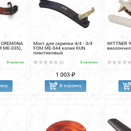
и CREMONA
Мост для скрипки 4/4 - 3/4
WITTNER 9
M ME-035),
FOM ME-044 копия KUN
виолончел
пластиковый
В наличии
В наличии
(0)
1 003 ₽
зину
В корзину