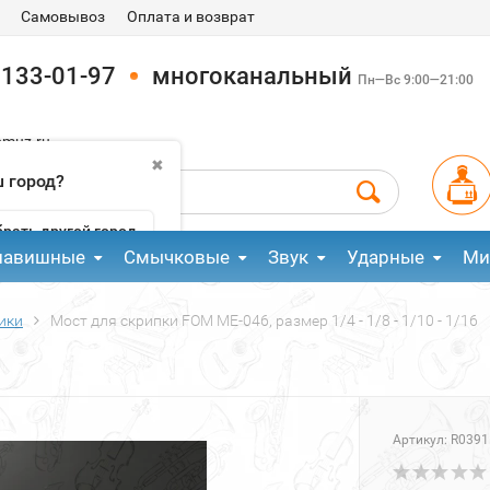
Самовывоз
Оплата и возврат
 133-01-97
многоканальный
Пн—Вс 9:00—21:00
pmuz.ru
✖
 город?
рать другой город
лавишные
Смычковые
Звук
Ударные
Ми
ики
Мост для скрипки FOM ME-046, размер 1/4 - 1/8 - 1/10 - 1/16
Артикул:
R0391