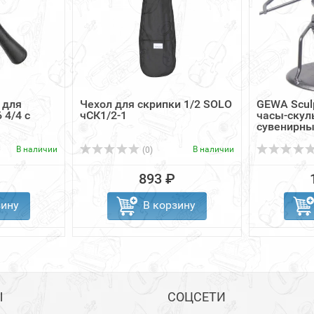
 для
Чехол для скрипки 1/2 SOLO
GEWA Sculp
 4/4 с
чСК1/2-1
часы-скул
сувенирные
В наличии
В наличии
(0)
893 ₽
зину
В корзину
Ы
СОЦСЕТИ