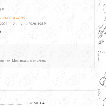
0 ₽
мовывоза СДЭК
 2026
–
12 августа 2026
195 ₽
з
остики
Мостики для скрипок
FOM ME-046