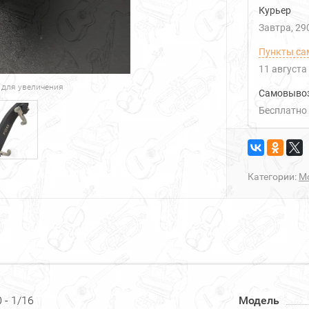
Курьер
Завтра
29
Пункты са
11 августа
 для увеличения
Самовыво
Бесплатно
Категории:
М
 - 1/16
Модель