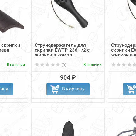
 скрипки
Струнодержатель для
Струнодер
рева
скрипки EWTP-236 1/2 с
скрипки E
жилкой в компл...
жилкой в к
В наличии
В наличии
(0)
904 ₽
зину
В корзину