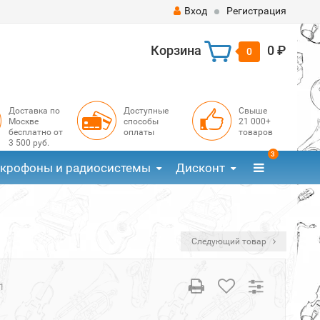
Вход
Регистрация
Корзина
0 ₽
0
Доставка по
Доступные
Свыше
Москве
способы
21 000+
бесплатно от
оплаты
товаров
3 500 руб.
3
крофоны и радиосистемы
Дисконт
Следующий товар
1