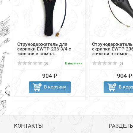
Струнодержатель для
Струнодержатель
скрипки EWTP-236 3/4 с
скрипки EWTP-236
жилкой в компл...
жилкой в компл...
В наличии
(0)
(0)
904 ₽
904 ₽
В корзину
В кор
КОНТАКТЫ
РАЗДЕЛ