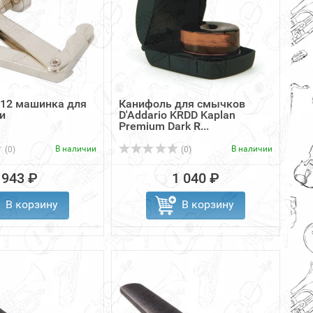
12 машинка для
Канифоль для смычков
и
D'Addario KRDD Kaplan
Premium Dark R...
В наличии
В наличии
(0)
(0)
943 ₽
1 040 ₽
В корзину
В корзину