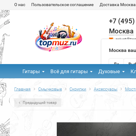
О нас
Пользовательское соглашение
Доставка Москва
+7 (495)
Москва
privet@to
Москва ваш
Да
Выб
Гитары
Всё для гитары
Духовые
К
Главная
Смычковые
Скрипки
Аксессуары
Мост
Предыдущий товар