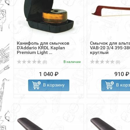
Канифоль для смычков
Смычок для альт
D'Addario KRDL Kaplan
VAB-20 3/4 395-3
Premium Light ...
круглый
В наличии
(0)
(0)
1 040 ₽
910 ₽
В корзину
В кор