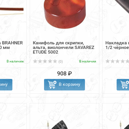
а BRAHNER
Канифоль для скрипки,
Накладка 
80 мм
альта, виолончели SAVAREZ
1/2 чёрно
ETUDE 5002
В наличии
В наличии
(0)
908 ₽
зину
В корзину