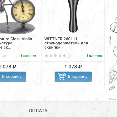
ture Clock Violin
WITTNER 260111
ьптура
струнодержатель для
 ск...
скрипки
В наличии
В наличии
(0)
(0)
1 078 ₽
1 078 ₽
В корзину
В корзину
ОПЛАТА