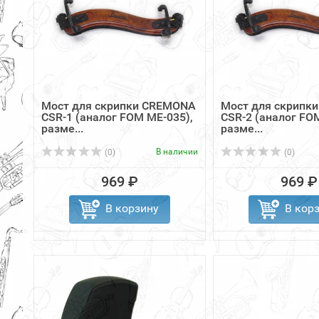
Мост для скрипки CREMONA
Мост для скрипк
CSR-1 (аналог FOM ME-035),
CSR-2 (аналог FO
разме...
разме...
В наличии
(0)
(0)
969 ₽
969 ₽
В корзину
В кор