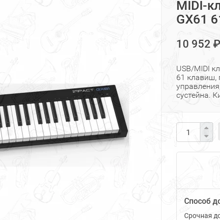
MIDI-к
GX61 6
10 952 
USB/MIDI к
61 клавиш, 
управления,
сустейна. К
Способ д
Срочная до