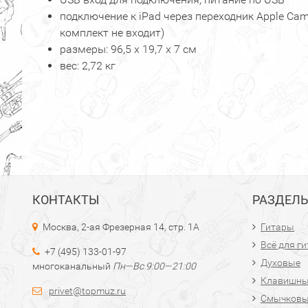
подключение к iPad через переходник Apple Came
комплект не входит)
размеры: 96,5 х 19,7 х 7 см
вес: 2,72 кг
КОНТАКТЫ
РАЗДЕЛ
Москва, 2-ая Фрезерная 14, стр. 1А
Гитары
Всё для г
+7 (495) 133-01-97
Духовые
многоканальный
Пн—Вс 9:00—21:00
Клавишн
privet@topmuz.ru
Смычков