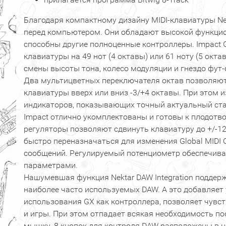
Благодаря компактному дизайну MIDI-клавиатуры Ne
перед компьютером. Они обладают высокой функцио
способны другие полноценные контроллеры. Impact
клавиатуры на 49 нот (4 октавы) или 61 ноту (5 окта
смены высоты тона, колесо модуляции и гнездо фут-
Два мультицветных переключателя октав позволяют
клавиатуры вверх или вниз -3/+4 октавы. При этом и
индикаторов, показывающих точный актуальный ста
Impact отлично укомплектованы и готовы к плодотв
регуляторы позволяют сдвинуть клавиатуру до +/-12
быстро переназначаться для изменения Global MIDI
сообщений. Регулируемый потенциометр обеспечивае
параметрами.
Нашумевшая функция Nektar DAW Integration поддер
наиболее часто используемых DAW. А это добавляет
использования GX как контроллера, позволяет чувс
и игры. При этом отпадает всякая необходимость по
мышку. 8 кнопок для контроля DAW расположены в ц