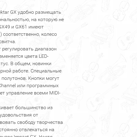
ktar GX удобно размещать
нальностью, на которую не
 GX49 и GX61 имеют
в) соответственно, колесо
свитча.
 регулировать диапазон
зменяется цвета LED-
тус. В общем, новинки
орной работе. Специальные
 полутонов. Кнопки могут
 Channel или программных
т управление всеми MIDI-
живает большинство из
 удовольствия от
твовать свободу творчества
стоянно отвлекаться на
ентре Impact GX. Часто