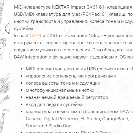
MIDI-клавиатура NEKTAR Impact GX61 61- клавишная
USB/MIDI клавиатура для Mac/PC/iPad, 61 клавиш, п
кнопки транспорта и управления, колёса тона и моду
сустейна.
Impact
GX49
и GX61 от компании Nektar – динамичны
инструменты, спроектированные и воплощенные в ж
создания музыки и ее исполнения. Они обладают на
DAW Integration и функционируют с девайсами iOS ка
MIDI-клавиатура для шины USB (совместима с i
управление популярными программами
колеса высоты тона и модуляции
многофункциональные кнопки
назначаемый вращаемый регулятор
вход для педали сустейна
клавиатура совместима с большинством DAW про
Cubase, Digital Performer, FL Studio, GarageBand, 
Sonar and Studio One...
прилагается программа Bitwig 8-Track