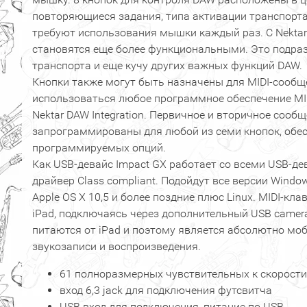
повторяющиеся задания, типа активации транспорта 
требуют использования мышки каждый раз. С Nektar 
становятся еще более функциональными. Это подра
транспорта и еще кучу других важных функций DAW.
Кнопки также могут быть назначены для MIDI-сообщ
использоваться любое программное обеспечение MI
Nektar DAW Integration. Первичное и вторичное сооб
запрограммированы для любой из семи кнопок, обес
программируемых опций.
Как USB-девайс Impact GX работает со всеми USB-д
драйвер Class compliant. Подойдут все версии Window
Apple OS Х 10,5 и более поздние плюс Linux. MIDI-кл
iPad, подключаясь через дополнительный USB camera 
питаются от iPad и поэтому является абсолютно мо
звукозаписи и воспроизведения.
61 полноразмерных чувствительных к скорост
вход 6,3 jack для подключения футсвитча
USB вход для подключения, питание по USB