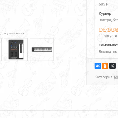
685 ₽
Курьер
Завтра
Б
Пункты са
 для увеличения
11 августа
Самовыво
Бесплатно
Категория:
М