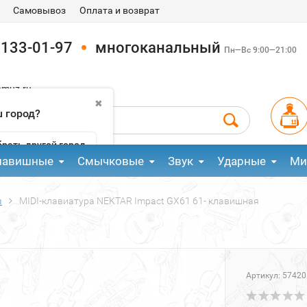
Самовывоз
Оплата и возврат
 133-01-97
многоканальный
Пн—Вс 9:00—21:00
pmuz.ru
✖
 город?
рать другой город
лавишные
Смычковые
Звук
Ударные
Ми
ы
MIDI-клавиатура NEKTAR Impact GX61 61- клавишная
Артикул:
57420