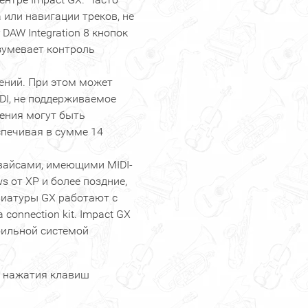
или навигации треков, не
DAW Integration 8 кнопок
зумевает контроль
ений. При этом может
DI, не поддерживаемое
щения могут быть
печивая в сумме 14
евайсами, имеющими MIDI-
s от XP и более поздние,
авиатуры GX работают с
connection kit. Impact GX
бильной системой
и нажатия клавиш