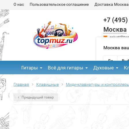
О нас
Пользовательское соглашение
Доставка Москва
+7 (495)
Москва
privet@to
Москва ваш
Да
Выб
Гитары
Всё для гитары
Духовые
К
Главная
Клавишные
Миди-клавиатуры и контроллер
Предыдущий товар