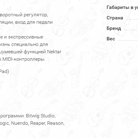
Габариты в у
оворотный регулятор,
Страна
ляции, вход для педали
Бренд
е и экспрессивные
Вес
изнь специально для
шумевшей функцией Nektar
к MIDI-контроллеры.
Pad)
грамми: Bitwig Studio,
Logic, Nuendo, Reaper, Reason,