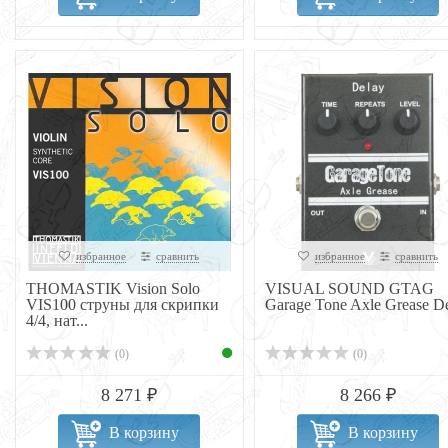
избранное
сравнить
избранное
сравнить
THOMASTIK Vision Solo
VISUAL SOUND GTAG
VIS100 cтруны для скрипки
Garage Tone Axle Grease D
4/4, нат...
(0)
(0)
8 271 ₽
8 266 ₽
В корзину
В корзину