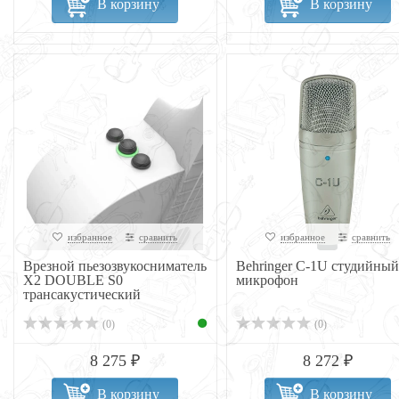
В корзину
В корзину
избранное
сравнить
избранное
сравнить
Врезной пьезозвукосниматель
Behringer C-1U студийный
X2 DOUBLE S0
микрофон
трансакустический
(0)
(0)
8 275 ₽
8 272 ₽
В корзину
В корзину