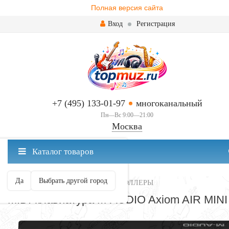
Полная версия сайта
Вход
Регистрация
+7 (495) 133-01-97
многоканальный
Пн—Вс 9:00—21:00
Москва
✖
Каталог товаров
Москва ваш город?
Да
Выбрать другой город
МИДИ-КЛАВИАТУРЫ И КОНТРОЛЛЕРЫ
MIDI-клавиатура M-AUDIO Axiom AIR MINI