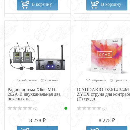
В корзину
В корзину
избранное
сравнить
избранное
сравнить
Радиосистема Xline MD-
D'ADDARIO DZ614 3/4M
262A-B двухканальная два
ZYEX струна для контраб
поясных пе...
(E) средн...
(0)
(0)
8 278 ₽
8 275 ₽