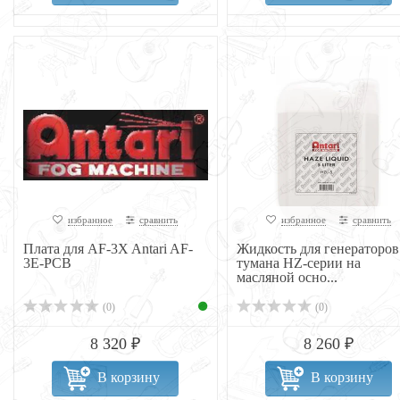
избранное
сравнить
избранное
сравнить
Плата для AF-3X Antari AF-
Жидкость для генераторов
3E-PCB
тумана HZ-серии на
масляной осно...
(0)
(0)
8 320 ₽
8 260 ₽
В корзину
В корзину