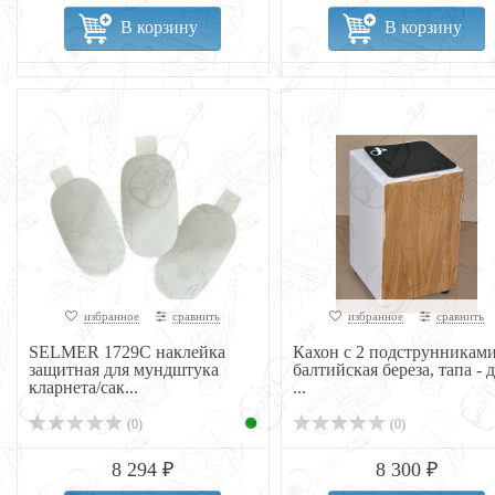
В корзину
В корзину
избранное
сравнить
избранное
сравнить
SELMER 1729C наклейка
Кахон с 2 подструнниками
защитная для мундштука
балтийская береза, тапа - д
кларнета/сак...
...
(0)
(0)
8 294 ₽
8 300 ₽