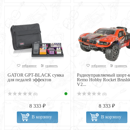
избранное
сравнить
избранное
сравнить
GATOR GPT-BLACK сумка
Радиоуправляемый шорт-к
для педалей эффектов
Remo Hobby Rocket Brushl
V2...
(0)
(0)
8 333 ₽
8 333 ₽
В корзину
В корзину