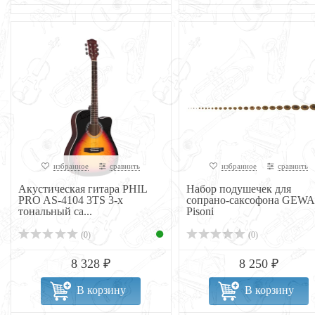
избранное
сравнить
избранное
сравнить
Акустическая гитара PHIL
Набор подушечек для
PRO AS-4104 3TS 3-х
сопрано-саксофона GEWA
тональный са...
Pisoni
(0)
(0)
8 328 ₽
8 250 ₽
В корзину
В корзину