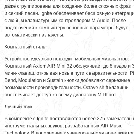
даже сгруппированы для создания более сложных фраз
и секций песен. Ignite обеспечивает бесшовную интеграц
с любым клавиатурным контроллером M-Audio. После
подключения к компьютеру основные параметры будут
автоматически назначены.
Компактный стиль
Устройство идеально подходит мобильных музыкантов.
Компактный Axiom AIR Mini 32 обслуживает до 8 пэдов и 
мини-клавиш, открывая новые пути к выразительности. Pi
Bend, Modulation и Sustain кнопки добавляют серьезные
возможности производительности. Octave shift клавиши
обеспечивает доступ ко всему диапазону MIDI нот.
Лучший звук
В комплекте с Ignite поставляются более 275 замечатель
инструментальных звуков, разработанных AIR Music
Technology. В дополнение к универсальному арпеджиатор