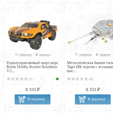
избранное
сравнить
избранное
сравнить
Радиоуправляемый шорт-корс
Металлическая башня тан
Remo Hobby Rocket Brushless
Tiger ИК версия с вспышк
V2...
выс...
(0)
(0)
8 333 ₽
8 333 ₽
В корзину
В корзину