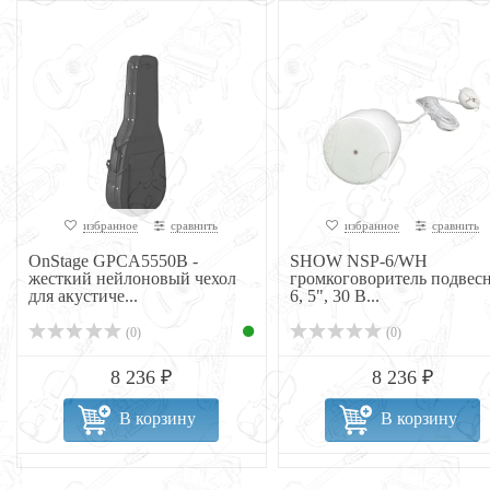
избранное
сравнить
избранное
сравнить
OnStage GPCA5550B -
SHOW NSP-6/WH
жесткий нейлоновый чехол
громкоговоритель подвес
для акустиче...
6, 5", 30 В...
(0)
(0)
8 236 ₽
8 236 ₽
В корзину
В корзину