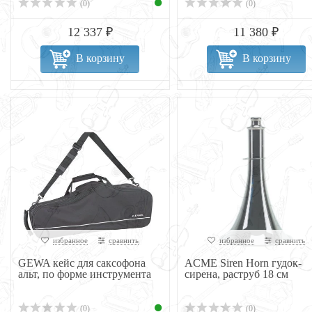
(0)
(0)
12 337 ₽
11 380 ₽
В корзину
В корзину
избранное
сравнить
избранное
сравнить
GEWA кейс для саксофона
ACME Siren Horn гудок-
альт, по форме инструмента
cирена, раструб 18 см
(0)
(0)