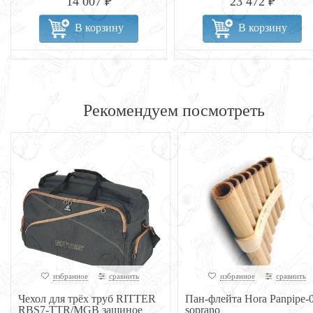
14 007 ₽
23 472 ₽
В корзину
В корзину
Рекомендуем посмотреть
избранное
сравнить
избранное
сравнить
Чехол для трёх труб RITTER
Пан-флейта Hora Panpipe-0
RBS7-TTR/MGB защиное
soprano