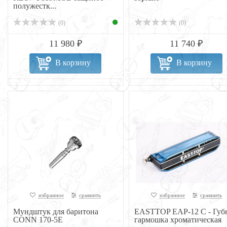
полужестк...
(0)
(0)
11 980 ₽
11 740 ₽
В корзину
В корзину
избранное
сравнить
избранное
сравнить
Мундштук для баритона
EASTTOP EAP-12 C - Губ
CONN 170-5E
гармошка хроматическая