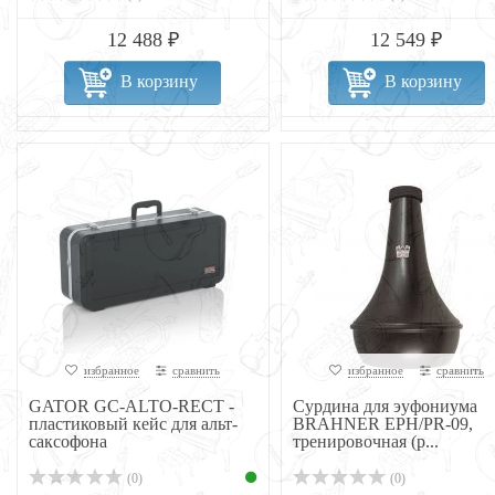
12 488 ₽
12 549 ₽
В корзину
В корзину
избранное
сравнить
избранное
сравнить
GATOR GC-ALTO-RECT -
Сурдина для эуфониума
пластиковый кейс для альт-
BRAHNER EPH/PR-09,
саксофона
тренировочная (p...
(0)
(0)