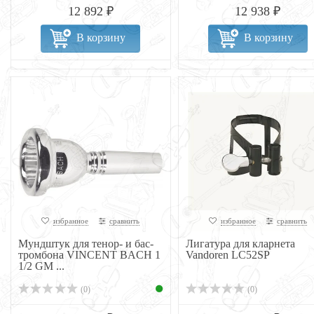
12 892 ₽
12 938 ₽
В корзину
В корзину
избранное
сравнить
избранное
сравнить
Мундштук для тенор- и бас-
Лигатура для кларнета
тромбона VINCENT BACH 1
Vandoren LC52SP
1/2 GM ...
(0)
(0)