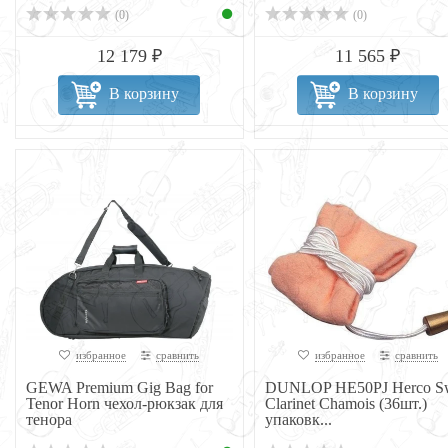
(0)
(0)
12 179 ₽
11 565 ₽
В корзину
В корзину
избранное
сравнить
избранное
сравнить
GEWA Premium Gig Bag for
DUNLOP HE50PJ Herco S
Tenor Horn чехол-рюкзак для
Clarinet Chamois (36шт.)
тенора
упаковк...