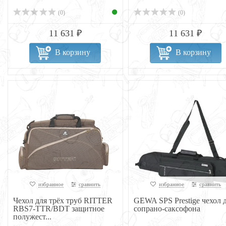
(0)
(0)
11 631 ₽
11 631 ₽
В корзину
В корзину
избранное
сравнить
избранное
сравнить
Чехол для трёх труб RITTER
GEWA SPS Prestige чехол 
RBS7-TTR/BDT защитное
сопрано-саксофона
полужест...