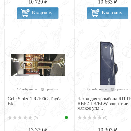
10 729 ₽
10 663 ₽
В корзину
В корзину
избранное
сравнить
избранное
сравнить
Gebr.Stolze TR-100G Труба
Чехол для тромбона RITT
Bb
RBP2-TB/BLW защитное
мягкое упл...
(0)
(0)
13 379 ₽
10 303 ₽