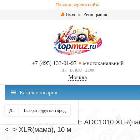
Полная версия сайта
Вход
Регистрация
+7 (495) 133-01-97
многоканальный
Пн—Вс 9:00—21:00
Москва
✖
Каталог товаров
Москва ваш город?
Да
Выбрать другой город
СОЕДИНИТЕЛЬНЫЕ КАБЕЛИ
Кабель DMX INVOTONE ADC1010 XLR(па
<- > XLR(мама), 10 м