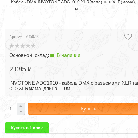
Кабель DMX INVOTONE ADC1010 XLR(папа) <- > XLR(мама), 
м
Артикул:
IV450796
Основной_склад:
В наличии
2 085 ₽
INVOTONE ADC1010 - кабель DMX с разъемами XLRпа
<- > XLRмама, длина - 10м
Купить
Купить в 1 клик