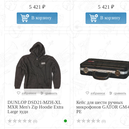
5 421 ₽
5 421 ₽
В корзину
В корзину
избранное
сравнить
избранное
сравнить
DUNLOP DSD21-MZH-XL
Кейс для шести ручных
MXR Men's Zip Hoodie Extra
микрофонов GATOR GM-
Large худи
PE
(0)
(0)