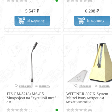
(0)
(0)
5 547 ₽
6 208 ₽
В корзину
В корзину
избранное
сравнить
избранное
сравнить
JTS GM-5218+MS-G5
WITTNER 807 K System
Микрофон на "гусиной шее"
Malzel ivory метроном
с в...
механический
(0)
(0)