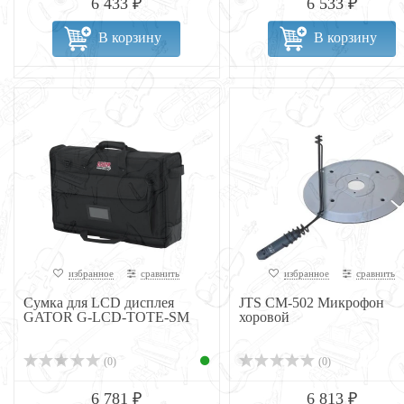
6 433 ₽
6 533 ₽
В корзину
В корзину
избранное
сравнить
избранное
сравнить
Сумка для LCD дисплея
JTS CM-502 Микрофон
GATOR G-LCD-TOTE-SM
хоровой
(0)
(0)
6 781 ₽
6 813 ₽