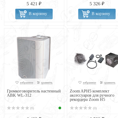
5 421 ₽
5 326 ₽
В корзину
В корзину
избранное
сравнить
избранное
сравнить
Громкоговоритель настенный
Zoom APH5 комплект
ABK WL-312
аксессуаров для ручного
рекордера Zoom H5
(0)
(0)