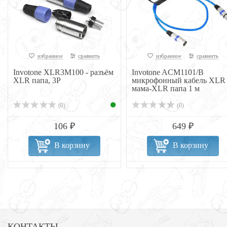
избранное
сравнить
избранное
сравнить
Invotone XLR3M100 - разъём
Invotone ACM1101/B
XLR папа, 3P
микрофонный кабель XLR
мама-XLR папа 1 м
(0)
(0)
106 ₽
649 ₽
В корзину
В корзину
КОНТАКТЫ