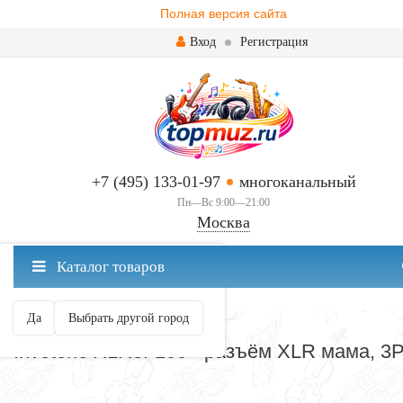
Полная версия сайта
Вход
Регистрация
+7 (495) 133-01-97
многоканальный
Пн—Вс 9:00—21:00
Москва
✖
Каталог товаров
Москва ваш город?
Да
Выбрать другой город
РАЗЪЕМЫ И ПЕРЕХОДНИКИ
Invotone XLR3F100 - разъём XLR мама, 3