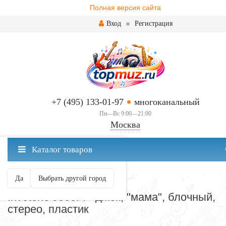
Полная версия сайта
Вход
Регистрация
+7 (495) 133-01-97
многоканальный
Пн—Вс 9:00—21:00
Москва
✖
Каталог товаров
Москва ваш город?
Да
Выбрать другой город
РАЗЪЕМЫ И ПЕРЕХОДНИКИ
Invotone J500FI - джек, "мама", блочный,
стерео, пластик