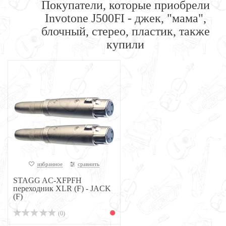
Покупатели, которые приобрели
Invotone J500FI - джек, "мама",
блочный, стерео, пластик, также
купили
избранное
сравнить
STAGG AC-XFPFH
переходник XLR (F) - JACK
(F)
(0)