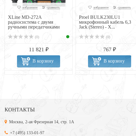
избранное
сравнить
избранное
сравнить
XLine MD-272A
Proel BULK230LU1
радиосистема c двумя
микрофонный кабель 6,3
ручными передатчиками
Jack (Stereo) - X...
(0)
(0)
11 821 ₽
767 ₽
В корзину
В корзину
КОНТАКТЫ
Москва, 2-ая Фрезерная 14, стр. 1А
+7 (495) 133-01-97