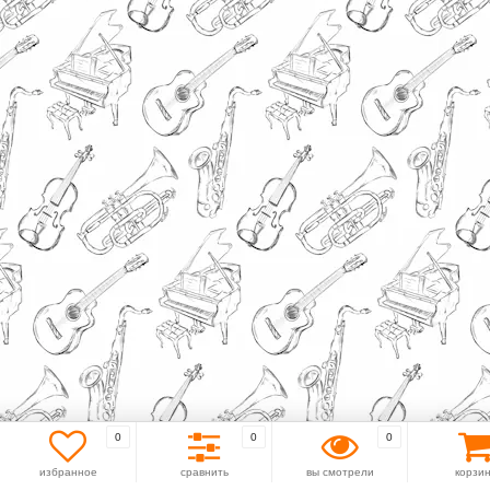
0
0
0
избранное
сравнить
вы смотрели
корзи