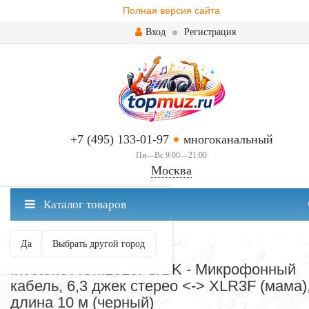
Полная версия сайта
Вход
Регистрация
+7 (495) 133-01-97
многоканальный
Пн—Вс 9:00—21:00
Москва
✖
Каталог товаров
Москва ваш город?
Да
Выбрать другой город
СОЕДИНИТЕЛЬНЫЕ КАБЕЛИ
Invotone ACM1010FS/BK - Микрофонный
кабель, 6,3 джек стерео <-> XLR3F (мама)
длина 10 м (черный)