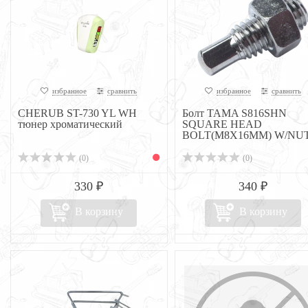
избранное
сравнить
избранное
сравнить
CHERUB ST-730 YL WH
Болт TAMA S816SHN
тюнер хроматический
SQUARE HEAD
BOLT(M8X16MM) W/NU
(0)
(0)
330 ₽
340 ₽
В корзину
В корзину