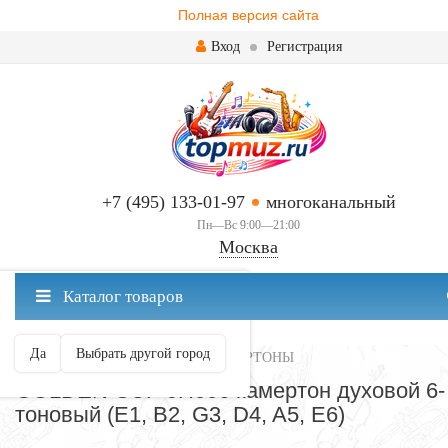
Полная версия сайта
Вход
Регистрация
+7 (495) 133-01-97
многоканальный
Пн—Вс 9:00—21:00
Москва
✖
Каталог товаров
Москва ваш город?
Да
Выбрать другой город
ТЮНЕРЫ, МЕТРОНОМЫ, КАМЕРТОНЫ
GOLDEN CUP JH006 камертон духовой 6-
тоновый (E1, B2, G3, D4, A5, E6)