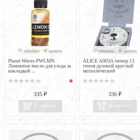
избранное
сравнить
избранное
сравнить
Planet Waves PWLMN
ALICE A003A тюнер 13
Лимонное масло для ухода за
тонов духовой круглый
накладкой ...
металлический
(0)
(0)
335 ₽
336 ₽
В корзину
В корзину