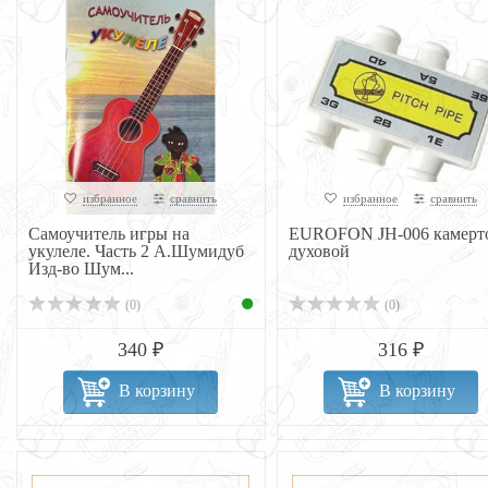
избранное
сравнить
избранное
сравнить
Самоучитель игры на
EUROFON JH-006 камерт
укулеле. Часть 2 А.Шумидуб
духовой
Изд-во Шум...
(0)
(0)
340 ₽
316 ₽
В корзину
В корзину