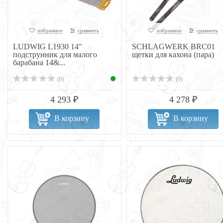
избранное
сравнить
избранное
сравнить
LUDWIG L1930 14"
SCHLAGWERK BRC01
подструнник для малого
щетки для кахона (пара)
барабана 14&...
(0)
(0)
4 293 ₽
4 278 ₽
В корзину
В корзину