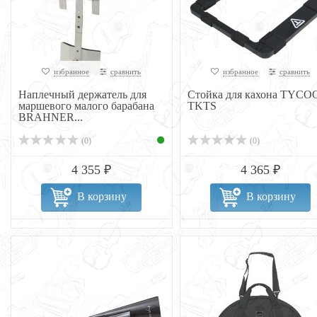
избранное
сравнить
избранное
сравнить
Наплечный держатель для
Стойка для кахона TYCO
маршевого малого барабана
TKTS
BRAHNER...
(0)
(0)
4 355 ₽
4 365 ₽
В корзину
В корзину