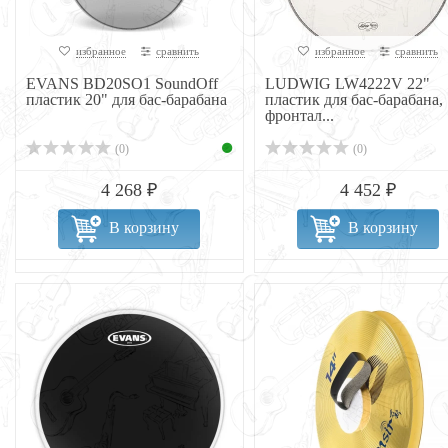
избранное
сравнить
избранное
сравнить
EVANS BD20SO1 SoundOff
LUDWIG LW4222V 22"
пластик 20" для бас-барабана
пластик для бас-барабана,
фронтал...
(0)
(0)
4 268 ₽
4 452 ₽
В корзину
В корзину