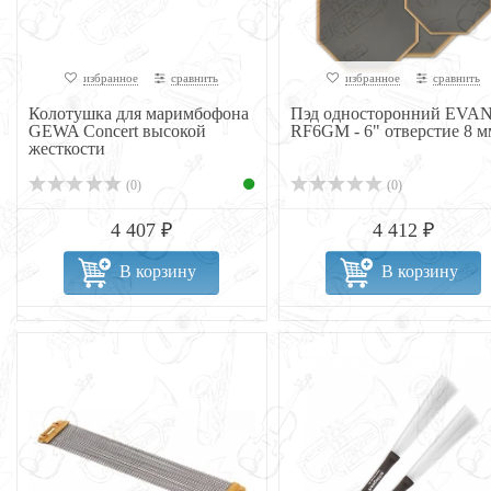
избранное
сравнить
избранное
сравнить
Колотушка для маримбофона
Пэд односторонний EVA
GEWA Concert высокой
RF6GM - 6" отверстие 8 м
жесткости
(0)
(0)
4 407 ₽
4 412 ₽
В корзину
В корзину