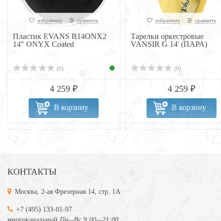
избранное
сравнить
избранное
сравнить
Пластик EVANS B14ONX2
Тарелки оркестровые
14" ONYX Coated
VANSIR G 14' (ПАРА)
(0)
(0)
4 259 ₽
4 259 ₽
В корзину
В корзину
КОНТАКТЫ
Москва, 2-ая Фрезерная 14, стр. 1А
+7 (495) 133-01-97
многоканальный
Пн—Вс 9:00—21:00