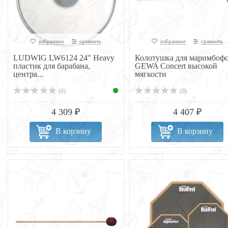
избранное
сравнить
избранное
сравнить
LUDWIG LW6124 24" Heavy
Колотушка для маримбоф
пластик для барабана,
GEWA Concert высокой
центра...
мягкости
(0)
(0)
4 309 ₽
4 407 ₽
В корзину
В корзину