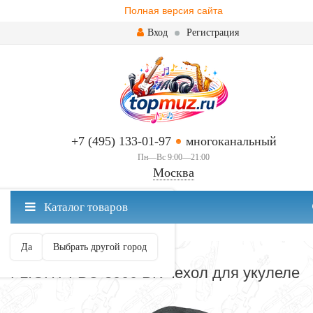
Полная версия сайта
Вход
Регистрация
+7 (495) 133-01-97
многоканальный
Пн—Вс 9:00—21:00
Москва
✖
Каталог товаров
Москва ваш город?
Да
Выбрать другой город
ЧЕХЛЫ-ФУТЛЯРЫ-КЕЙСЫ
FLIGHT FBU-8000 BK чехол для укулеле