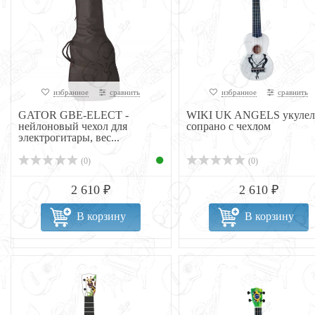
избранное
сравнить
избранное
сравнить
GATOR GBE-ELECT -
WIKI UK ANGELS укулел
нейлоновый чехол для
сопрано с чехлом
электрогитары, вес...
(0)
(0)
2 610 ₽
2 610 ₽
В корзину
В корзину