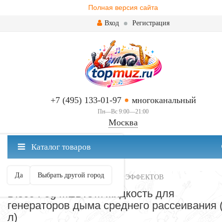
Полная версия сайта
Вход
Регистрация
+7 (495) 133-01-97
многоканальный
Пн—Вс 9:00—21:00
Москва
✖
Каталог товаров
Москва ваш город?
Да
Выбрать другой город
ЖИДКОСТИ ДЛЯ ГЕНЕРАТОРОВ ЭФФЕКТОВ
Disco Fog MEDIUM жидкость для
генераторов дыма среднего рассеивания 
л)