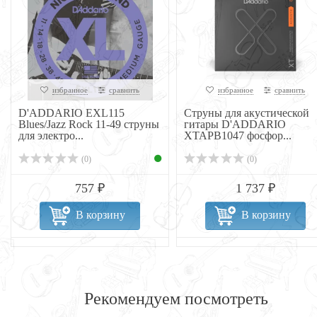
избранное
сравнить
избранное
сравнить
D'ADDARIO EXL115
Струны для акустической
Blues/Jazz Rock 11-49 струны
гитары D'ADDARIO
для электро...
XTAPB1047 фосфор...
(0)
(0)
757 ₽
1 737 ₽
В корзину
В корзину
Рекомендуем посмотреть