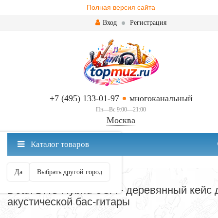
Полная версия сайта
Вход
Регистрация
+7 (495) 133-01-97
многоканальный
Пн—Вс 9:00—21:00
Москва
✖
Каталог товаров
Москва ваш город?
Да
Выбрать другой город
ЧЕХЛЫ-ФУТЛЯРЫ-КЕЙСЫ
Dean DHS Hybrid USA - деревянный кейс 
акустической бас-гитары