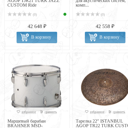
AGOP TJR21 TURK JAZZ
для акустических систем,
CUSTOM Ride
комп...
(0)
(0)
42 648 ₽
42 558 ₽
В корзину
В корзину
избранное
сравнить
избранное
сравнить
Маршевый барабан
Тарелка 22" ISTANBUL
BRAHNER MSD-
AGOP TR22 TURK CUS