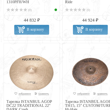
1310PFH/WH
Ride
(0)
(0)
44 832 ₽
44 924 ₽
В корзину
В корзину
избранное
сравнить
избранное
сравнить
Тарелка ISTANBUL AGOP
Тарелка ISTANBUL AGO
DC22 TRADITIONAL 22"
TH15, 15" CUSTOM/TUR
DARK Crash
Hi-Hats