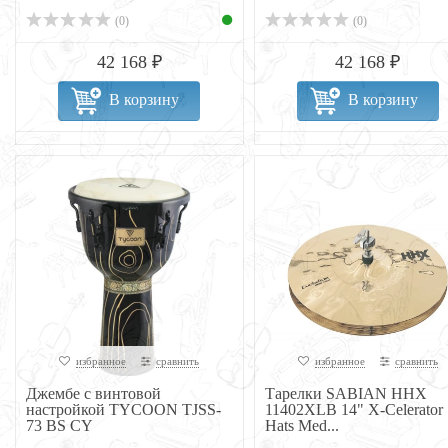
(0)
(0)
42 168 ₽
42 168 ₽
В корзину
В корзину
избранное
сравнить
избранное
сравнить
Джембе с винтовой
Тарелки SABIAN HHX
настройкой TYCOON TJSS-
11402XLB 14" X-Celerator
73 BS CY
Hats Med...