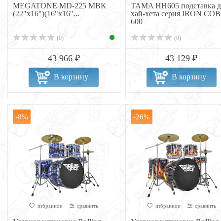
MEGATONE MD-225 MBK
TAMA HH605 подставка д
(22"х16")(16"x16"...
хай-хета серия IRON CO
600
(0)
(0)
43 966 ₽
43 129 ₽
В корзину
В корзину
-8%
-26%
избранное
сравнить
избранное
сравнить