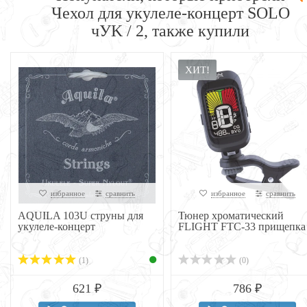
Чехол для укулеле-концерт SOLO
чУK / 2, также купили
ХИТ!
избранное
сравнить
избранное
сравнить
AQUILA 103U струны для
Тюнер хроматический
укулеле-концерт
FLIGHT FTC-33 прищепка
(1)
(0)
621 ₽
786 ₽