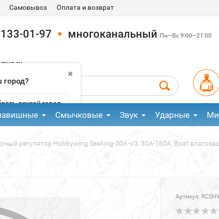
Самовывоз
Оплата и возврат
 133-01-97
многоканальный
Пн—Вс 9:00—21:00
pmuz.ru
✖
 город?
рать другой город
лавишные
Смычковые
Звук
Ударные
Ми
рный регулятор Hobbywing Seaking-30A-V3, 30A-180A, Boat влаго
Артикул:
RCSH