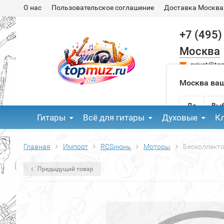
О нас
Пользовательское соглашение
Доставка Москва
+7 (495)
Москва
privet@to
Москва ваш
Да
Выб
Гитары
Всё для гитары
Духовые
К
Главная
Импорт
RCSиюнь
Моторы
Бесколлекто
Предыдущий товар