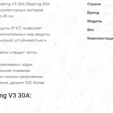
king V3 30A (Seaking-30A-
Страна
коллекторных моторов.
Бренд
о 45 см.
Модель
щиты IP 67) позволяет
Вес
ополнительных мер защиты.
Комплектац
ысокой устойчивостью к
гко отводит тепло,
равляемых лодок,
ильное плавание.
при низком напряжении,
ения, делают ESC более
ng V3 30A: