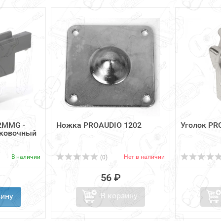
2MMG -
Ножка PROAUDIO 1202
Уголок PR
ыковочный
В наличии
Нет в наличии
(0)
56 ₽
В корзину
зину