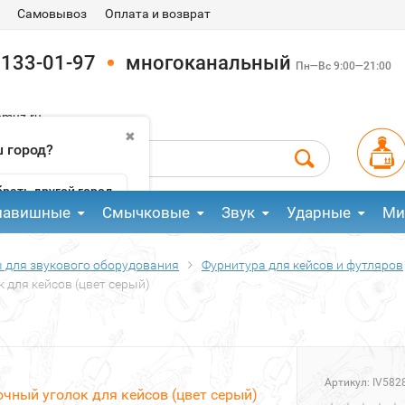
Самовывоз
Оплата и возврат
 133-01-97
многоканальный
Пн—Вс 9:00—21:00
pmuz.ru
✖
 город?
рать другой город
лавишные
Смычковые
Звук
Ударные
Ми
 для звукового оборудования
Фурнитура для кейсов и футляров
для кейсов (цвет серый)
Артикул:
IV582