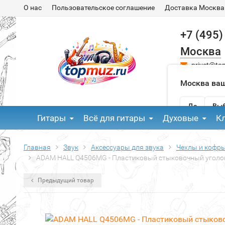
О нас
Пользовательское соглашение
Доставка Москва
+7 (495)
Москва
privet@to
Москва ваш
Да
Выб
Гитары
Всё для гитары
Духовые
К
Главная
Звук
Аксессуары для звука
Чехлы и кофры
ADAM HALL Q4506MG - Пластиковый стыковочный уголок 
Предыдущий товар