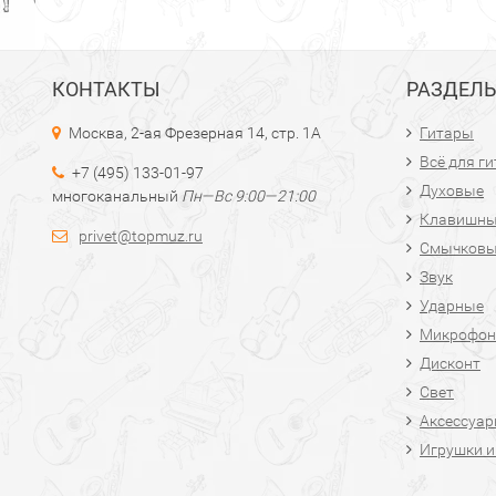
КОНТАКТЫ
РАЗДЕЛ
Москва, 2-ая Фрезерная 14, стр. 1А
Гитары
Всё для г
+7 (495) 133-01-97
Духовые
многоканальный
Пн—Вс 9:00—21:00
Клавишн
privet@topmuz.ru
Смычков
Звук
Ударные
Микрофон
Дисконт
Свет
Аксессуа
Игрушки и