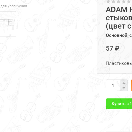
 для увеличения
ADAM H
стыков
(цвет 
Основной_с
57 ₽
Пластиковы
Купить в 