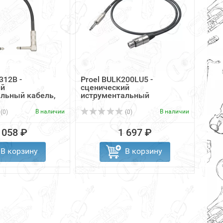
312B -
Proel BULK200LU5 -
Zoo
ий
сценический
кабе
льный кабель,
иструментальный
кабель,6.3...
В наличии
В наличии
(0)
(0)
 058 ₽
1 697 ₽
В корзину
В корзину