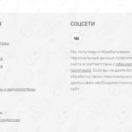
Ы
СОЦСЕТИ
итары
Мы получаем и обрабатываем
персональные данные посетит
ые
сайта в соответствии с
официа
ые
политикой
. Если вы не даете со
обработку своих персональных
данных,вам необходимо покин
сайт.
ы и радиосистемы
ры
 моделизм