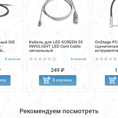
ный DIE
Кабель для LED SCREEN 55
OnStage PC
 -
INVOLIGHT LED Cont Cable
сценическ
...
сигнальный
иструмента
6.3 ...
В наличии
В наличии
(0)
₽
249 ₽
1
ину
В корзину
Рекомендуем посмотреть