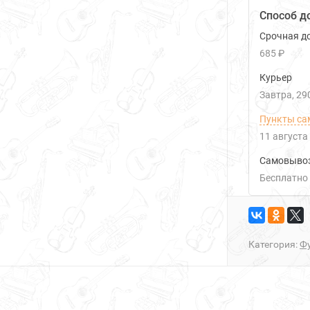
Способ д
Срочная до
685 ₽
Курьер
Завтра
29
Пункты са
11 августа
Самовыво
Бесплатно
Категория:
Фу