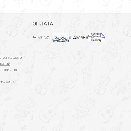
ОПЛАТА
елей нашего
льной
гласия на
уть наш