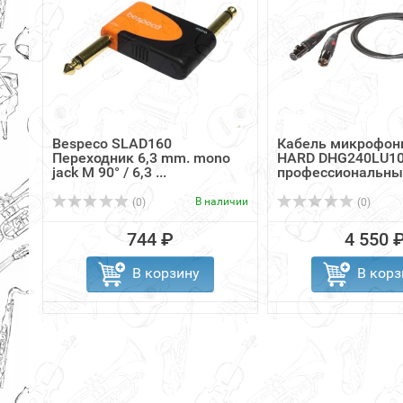
Bespeco SLAD160
Кабель микрофон
Переходник 6,3 mm. mono
HARD DHG240LU10
jack M 90° / 6,3 ...
профессиональный
В наличии
(0)
(0)
744 ₽
4 550 
В корзину
В корз