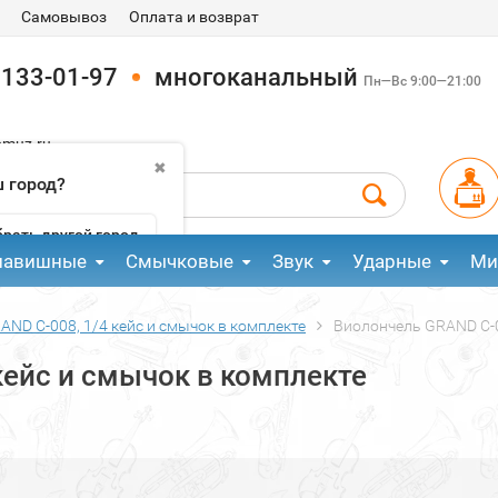
Самовывоз
Оплата и возврат
 133-01-97
многоканальный
Пн—Вс 9:00—21:00
pmuz.ru
✖
 город?
рать другой город
лавишные
Смычковые
Звук
Ударные
Ми
ND C-008, 1/4 кейс и смычок в комплекте
Виолончель GRAND C-0
кейс и смычок в комплекте