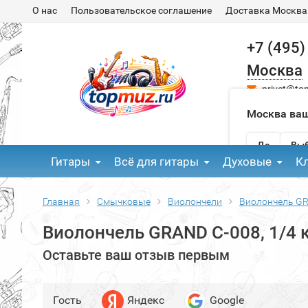
О нас
Пользовательское соглашение
Доставка Москва
+7 (495)
Москва
privet@to
Москва ваш
Да
Выб
Гитары
Всё для гитары
Духовые
К
Главная
Смычковые
Виолончели
Виолончель GRA
Виолончель GRAND C-008, 1/4 
Оставьте ваш отзыв первым
Гость
Яндекс
Google