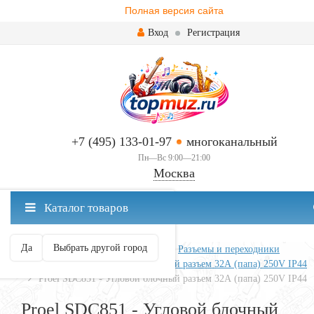
Полная версия сайта
Вход
Регистрация
+7 (495) 133-01-97
многоканальный
Пн—Вс 9:00—21:00
Москва
✖
Каталог товаров
Москва ваш город?
Да
Выбрать другой город
Главная
Звук
Коммутация
Разъемы и переходники
Proel SDC851 - Угловой блочный разъем 32А (папа) 250V IP44
Proel SDC851 - Угловой блочный разъем 32А (папа) 250V IP44
Proel SDC851 - Угловой блочный