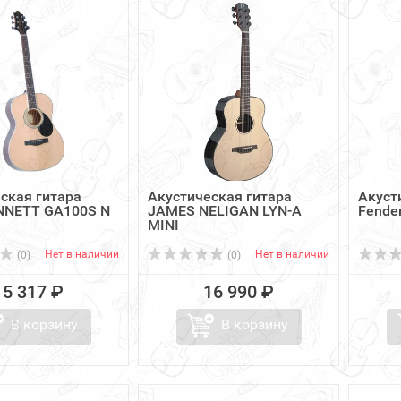
ская гитара
Акустическая гитара
Акуст
NNETT GA100S N
JAMES NELIGAN LYN-A
Fende
MINI
Нет в наличии
Нет в наличии
(0)
(0)
15 317 ₽
16 990 ₽
В корзину
В корзину