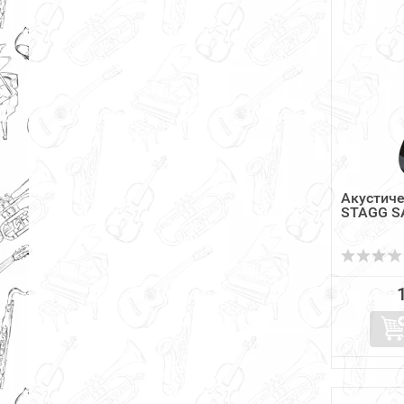
Акустиче
STAGG SA