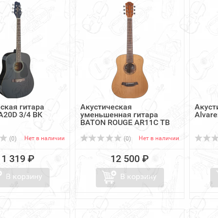
ская гитара
Акустическая
Акуст
20D 3/4 BK
уменьшенная гитара
Alvar
BATON ROUGE AR11C TB
Нет в наличии
Нет в наличии
(0)
(0)
11 319 ₽
12 500 ₽
В корзину
В корзину