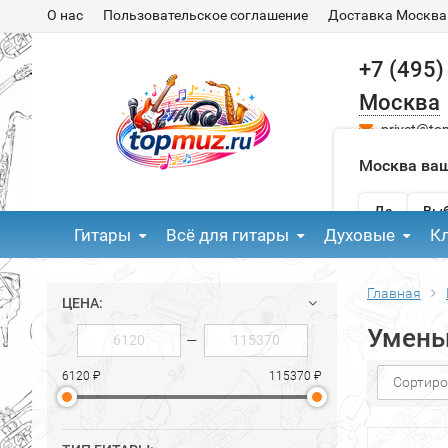
О нас
Пользовательское соглашение
Доставка Москва
+7 (495)
Москва
privet@to
Москва ваш
Да
Выб
Гитары
Всё для гитары
Духовые
К
Главная
ЦЕНА:
Умень
—
6120 ₽
115370 ₽
Сортиро