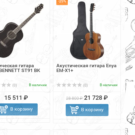
-25%
ическая гитара
Акустическая гитара Enya
BENNETT ST91 BK
EM-X1+
В наличии
В наличии
(0)
(0)
15 511 ₽
21 728 ₽
28 800 ₽
В корзину
В корзину