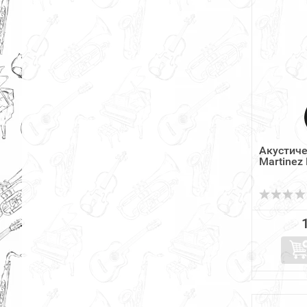
Акустиче
Martinez