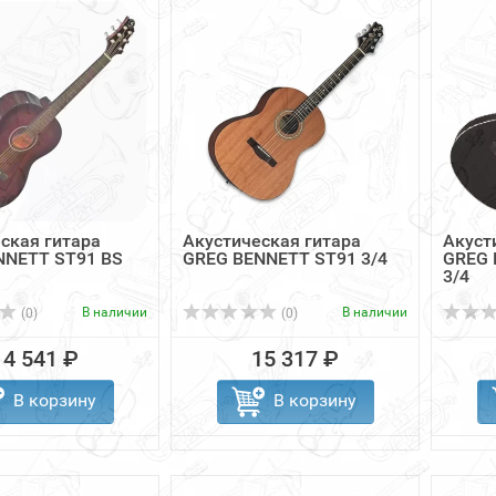
ская гитара
Акустическая гитара
Акуст
NNETT ST91 BS
GREG BENNETT ST91 3/4
GREG 
3/4
В наличии
В наличии
(0)
(0)
14 541 ₽
15 317 ₽
В корзину
В корзину