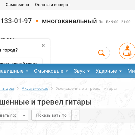
Самовывоз
Оплата и возврат
 133-01-97
многоканальный
Пн—Вс 9:00—21:00
pmuz.ru
✖
 город?
рать другой город
лавишные
Смычковые
Звук
Ударные
Ми
Гитары
Акустические
Уменьшенные и тревел гитары
шенные и тревел гитары
вать по:
Показывать по: