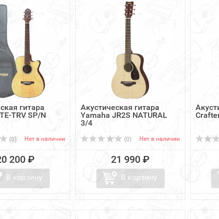
ская гитара
Акустическая гитара
Акуст
LITE-TRV SP/N
Yamaha JR2S NATURAL
Crafte
3/4
Нет в наличии
Нет в наличии
(0)
(0)
20 200 ₽
21 990 ₽
В корзину
В корзину