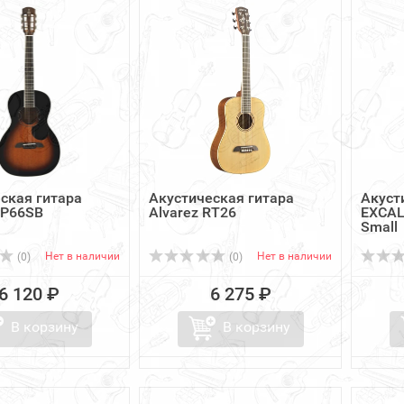
ская гитара
Акустическая гитара
Акуст
AP66SB
Alvarez RT26
EXCAL
Small
Нет в наличии
Нет в наличии
(0)
(0)
6 120 ₽
6 275 ₽
В корзину
В корзину