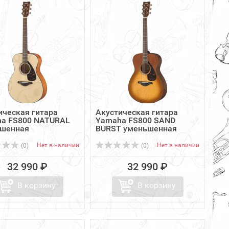
ическая гитара
Акустическая гитара
a FS800 NATURAL
Yamaha FS800 SAND
шенная
BURST уменьшенная
Нет в наличии
Нет в наличии
(0)
(0)
32 990 ₽
32 990 ₽
В корзину
В корзину