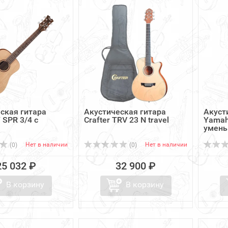
ская гитара
Акустическая гитара
Акуст
 SPR 3/4 с
Crafter TRV 23 N travel
Yamah
умень
Нет в наличии
Нет в наличии
(0)
(0)
25 032 ₽
32 900 ₽
В корзину
В корзину