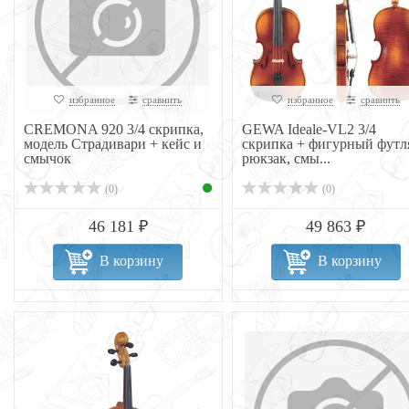
избранное
сравнить
избранное
сравнить
CREMONA 920 3/4 скрипка,
GEWA Ideale-VL2 3/4
модель Страдивари + кейс и
скрипка + фигурный футл
смычок
рюкзак, смы...
(0)
(0)
46 181 ₽
49 863 ₽
В корзину
В корзину