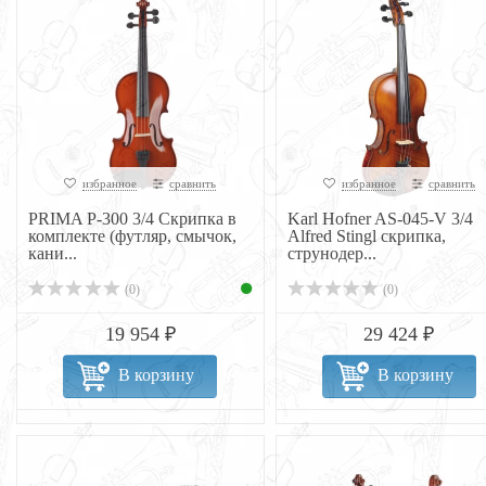
избранное
сравнить
избранное
сравнить
PRIMA P-300 3/4 Скрипка в
Karl Hofner AS-045-V 3/4
комплекте (футляр, смычок,
Alfred Stingl скрипка,
кани...
струнодер...
(0)
(0)
19 954 ₽
29 424 ₽
В корзину
В корзину