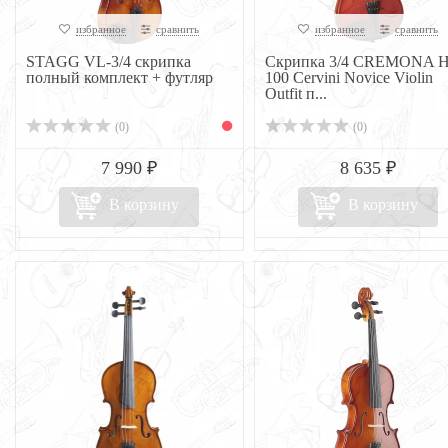
избранное
сравнить
избранное
сравнить
STAGG VL-3/4 скрипка
Скрипка 3/4 CREMONA 
полный комплект + футляр
100 Cervini Novice Violin
Outfit п...
(0)
(0)
7 990 ₽
8 635 ₽
В корзину
В корзину