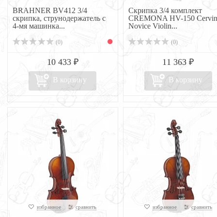
BRAHNER BV412 3/4
Скрипка 3/4 комплект
скрипка, струнодержатель с
CREMONA HV-150 Cervin
4-мя машинка...
Novice Violin...
(0)
(0)
10 433 ₽
11 363 ₽
В корзину
В корзину
избранное
сравнить
избранное
сравнить