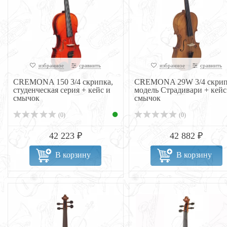
избранное
сравнить
избранное
сравнить
CREMONA 150 3/4 скрипка,
CREMONA 29W 3/4 скрип
студенческая серия + кейс и
модель Страдивари + кейс
смычок
смычок
(0)
(0)
42 223 ₽
42 882 ₽
В корзину
В корзину