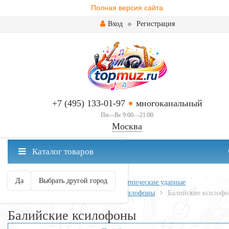
Полная версия сайта
Вход
Регистрация
+7 (495) 133-01-97
многоканальный
Пн—Вс 9:00—21:00
Москва
✖
Каталог товаров
Москва ваш город?
Да
Выбрать другой город
Главная
Ударные
Перкуссия и этнические ударные
Металлофоны и ксилофоны
Ксилофоны
Балийские ксилоф
Балийские ксилофоны